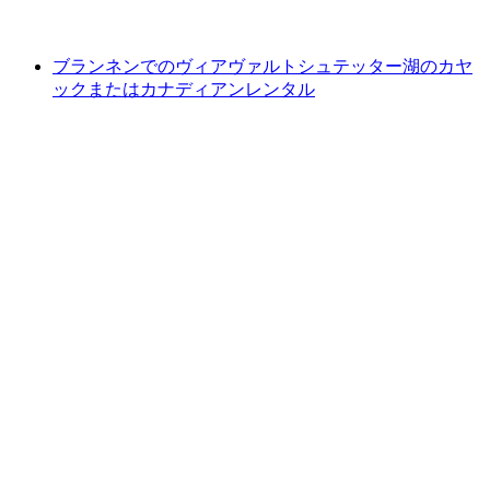
最安値 ¥3100
ブランネンでのヴィアヴァルトシュテッター湖のカヤ
ックまたはカナディアンレンタル