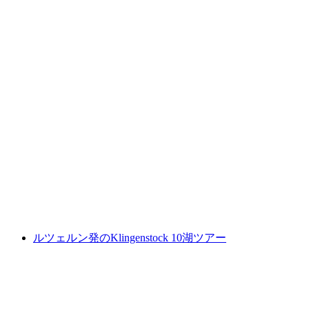
グルメハイキング「フルムゼルバーグ グルメ
ルート」
1人あたり
最安値 ¥12200
ルツェルン発のKlingenstock 10湖ツアー