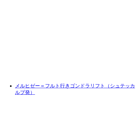
"隠れた宝石" インターラーケン プライベー
トEバイクツアー
1人あたり
最安値 ¥36400
メルヒゼー＝フルト行きゴンドラリフト（シュテッカ
ルプ発）