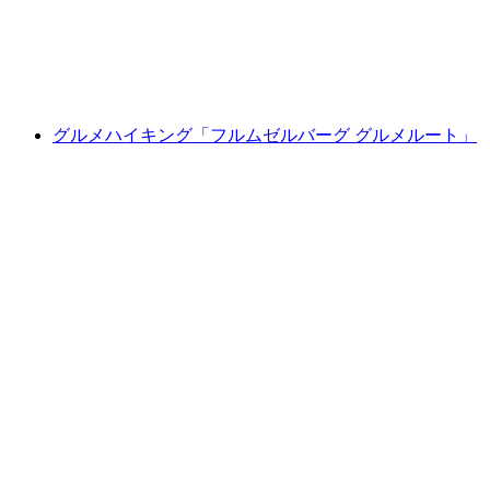
1人あたり
最安値 ¥5100
グルメハイキング「フルムゼルバーグ グルメルート」