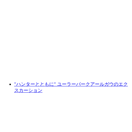
シオン近郊のワイン畑で楽しむセルフガイド
グルメハイキング
1人あたり
最安値 ¥16100
"ハンターとともに" ユーラーパークアールガウのエク
スカーション