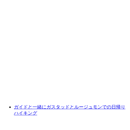
サップ・ミーテ・トゥーネル湖
1人あたり
最安値 ¥8200
ガイドと一緒にガスタッドとルージュモンでの日帰り
ハイキング