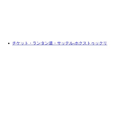
くニセン山プライベートハイキング
1人あたり
最安値 ¥59000
チケット・ランタン道・サッテル-ホクストゥックリ