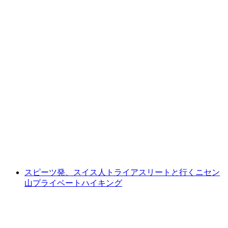
ブランネンでのヴィアヴァルトシュテッター
湖のカヤックまたはカナディアンレンタル
1人あたり
最安値 ¥13500
スピーツ発、スイス人トライアスリートと行くニセン
山プライベートハイキング