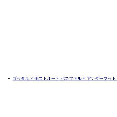
マッターホルン・ゴッタルド・パス
1人あたり
最安値 ¥23200
ゴッタルド ポストオート パスファルト アンダーマッ