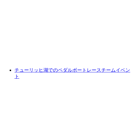
アルパマーレチケット：プール、サウナ、ス
ライダーでの水の楽しみ
1人あたり
最安値 ¥9400
チューリッヒ湖でのペダルボートレースチームイベン
ト