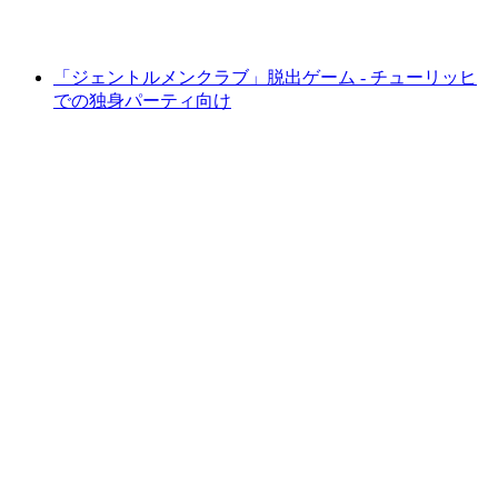
最安値 ¥22200
「ジェントルメンクラブ」脱出ゲーム - チューリッヒ
での独身パーティ向け