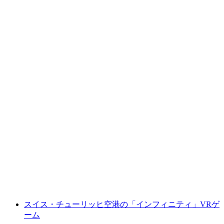
「ホロゲートアリーナ」VRゲーム、チューリ
ッヒ空港で
1人あたり
最安値 ¥3500
スイス・チューリッヒ空港の「インフィニティ」VRゲ
ーム