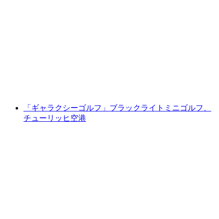
「ホロゲートブリッツ」VRゲームがチューリ
ッヒ空港に登場
1人あたり
最安値 ¥2500
「ギャラクシーゴルフ」ブラックライトミニゴルフ、
チューリッヒ空港