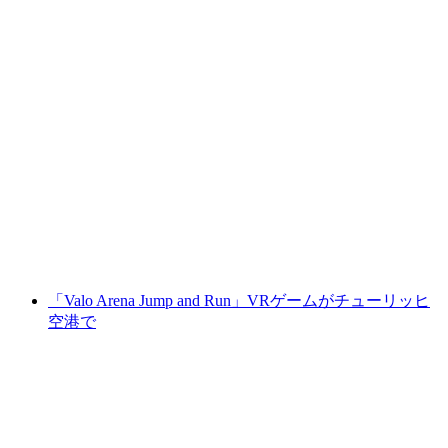
「Birdly」VRゲーム ズーリッヒ空港で
1人あたり
最安値 ¥7400
「Valo Arena Jump and Run」VRゲームがチューリッヒ
空港で