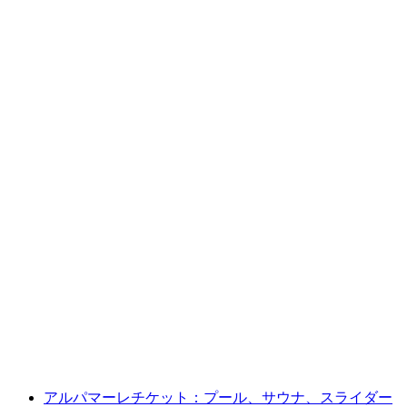
"UFL- アンバウンドファイティングリーグ"
バーチャルリアリティゲーム ゼリッヒ
1人あたり
最安値 ¥10200
アルパマーレチケット：プール、サウナ、スライダー