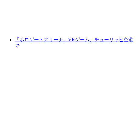
1人あたり
最安値 ¥6300
「ホロゲートアリーナ」VRゲーム、チューリッヒ空港
で