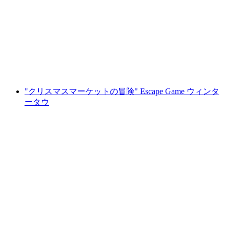
ス・チューリッヒの大人数斧投げイベント
1人あたり
最安値 ¥16100
"クリスマスマーケットの冒険" Escape Game ウィンタ
ータウ