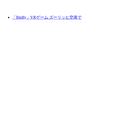
最安値 ¥3900
「Birdly」VRゲーム ズーリッヒ空港で