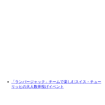
「ジェントルメンクラブ」脱出ゲーム - チュ
ーリッヒでの独身パーティ向け
1人あたり
最安値 ¥50900
「ランバージャック」チームで楽しむスイス・チュー
リッヒの大人数斧投げイベント