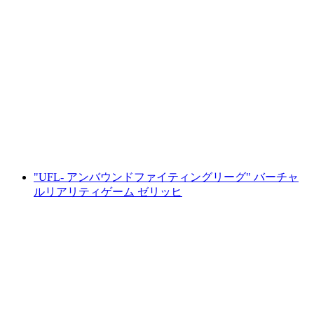
「サー・ピーター・モーガン」エスケープゲ
ーム（チューリッヒ湖ツアー）
1人あたり
最安値 ¥12000
"UFL- アンバウンドファイティングリーグ" バーチャ
ルリアリティゲーム ゼリッヒ