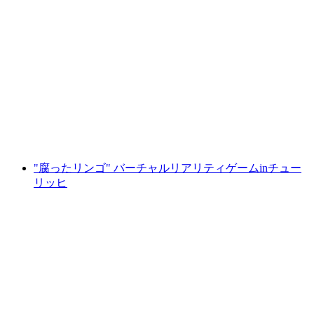
スイス・チューリッヒ空港の「インフィニテ
ィ」VRゲーム
1人あたり
最安値 ¥34800
"腐ったリンゴ" バーチャルリアリティゲームinチュー
リッヒ