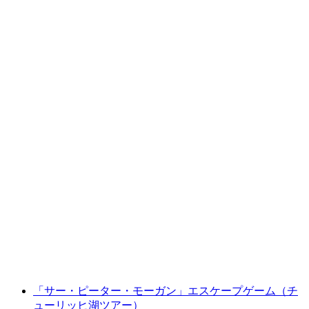
"クリスマスマーケットの冒険" Escape Game
ウィンタータウ
1人あたり
最安値 ¥10000
「サー・ピーター・モーガン」エスケープゲーム（チ
ューリッヒ湖ツアー）