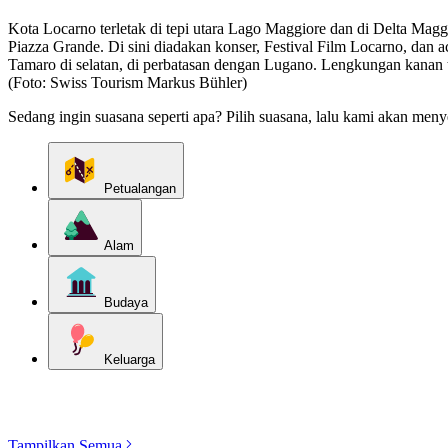
Kota Locarno terletak di tepi utara Lago Maggiore dan di Delta Maggi
Piazza Grande. Di sini diadakan konser, Festival Film Locarno, dan a
Tamaro di selatan, di perbatasan dengan Lugano. Lengkungan kanan te
(Foto: Swiss Tourism Markus Bühler)
Sedang ingin suasana seperti apa? Pilih suasana, lalu kami akan meny
Petualangan
Alam
Budaya
Keluarga
Jelajahi kategori
Tampilkan Semua