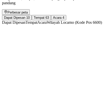
pandang
Perbesar peta
Dapat Dipesan
10
Tempat
63
Acara
4
Dapat Dipesan
Tempat
Acara
Wilayah Locarno (Kode Pos 6600)