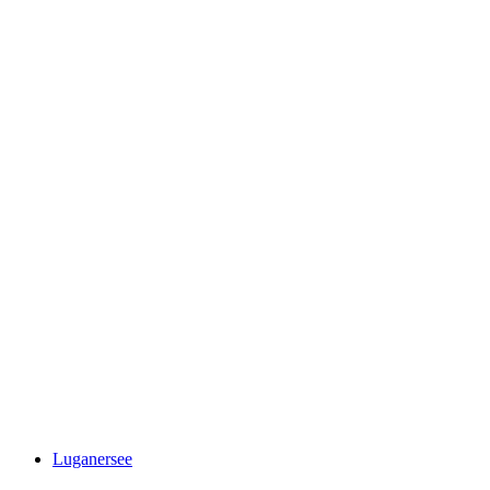
Splash dan Spa
Luganersee