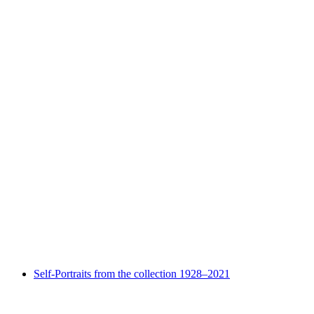
Fra Roberto tra le mura
Akses gratis
Self-Portraits from the collection 1928–2021