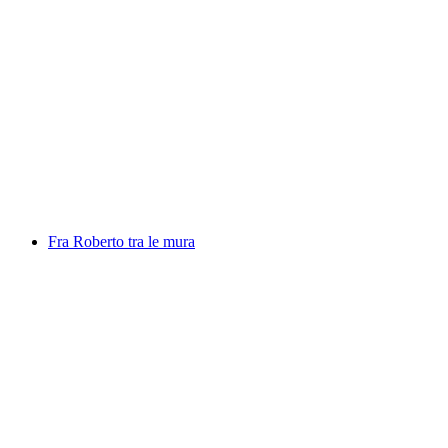
Mutanti, photo exhibition by Daniel Pittet
Akses gratis
Fra Roberto tra le mura