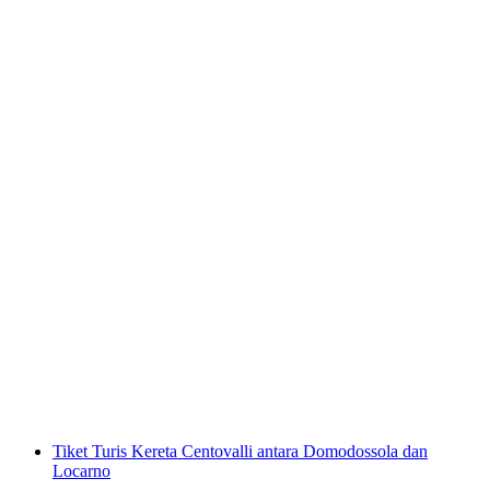
Foxtrail GO Locarno perburuan digital
per orang
mulai dari Rp 436000
Tiket Turis Kereta Centovalli antara Domodossola dan
Locarno