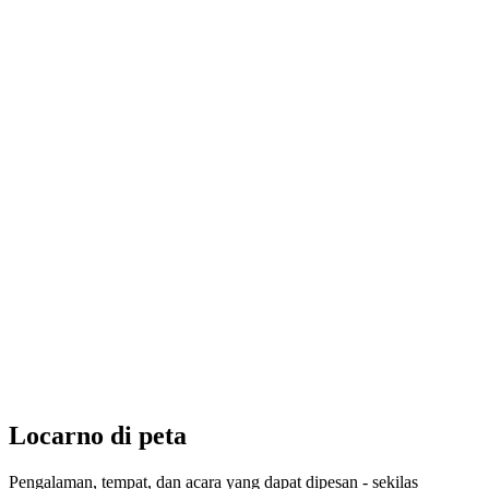
Self-Portraits from the collection 1928–2021
Akses gratis
Locarno di peta
Pengalaman, tempat, dan acara yang dapat dipesan - sekilas