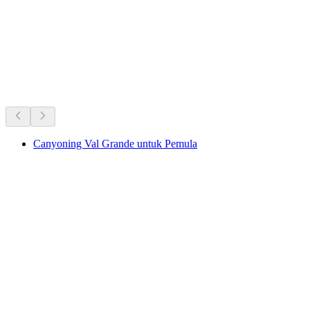
Favorit sepanjang masa di Swiss.
Direkomendasikan berdasarkan popularitas yang bertahan lama
Canyoning Val Grande untuk Pemula