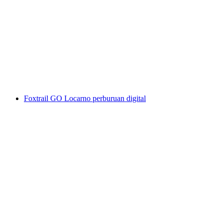
Canyoning Val di Gei untuk Tingkat Lanjut
dari Gordevio
per orang
mulai dari Rp 4558000
Foxtrail GO Locarno perburuan digital