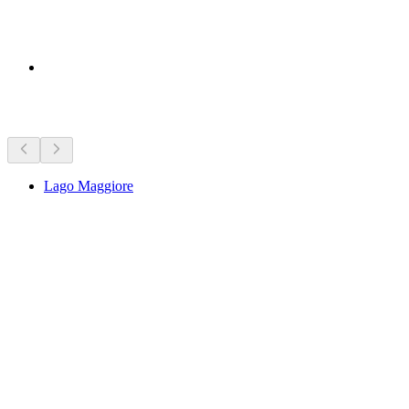
Objek wisata di dekatmu
Lago Maggiore