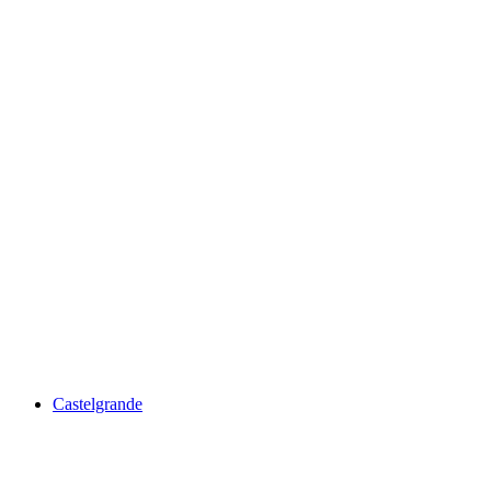
Castello di Montebello
Castelgrande