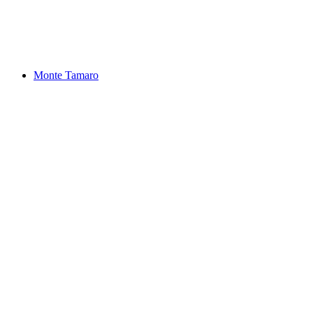
Lago Maggiore
Monte Tamaro
Monte Tamaro