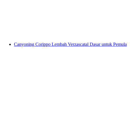
per orang
mulai dari Rp 3551000
Canyoning Corippo Lembah Verzascatal Dasar untuk Pemula