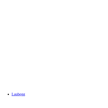
Schloss Blankenburg
Laubegg