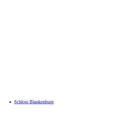
Seven springs and the Simmenfälle
Schloss Blankenburg