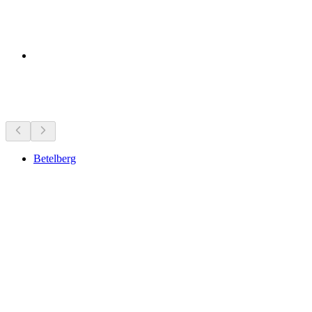
Objek wisata di dekatmu
Betelberg