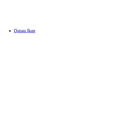
Lenkerhof gourmet spa resort
Danau Ikan