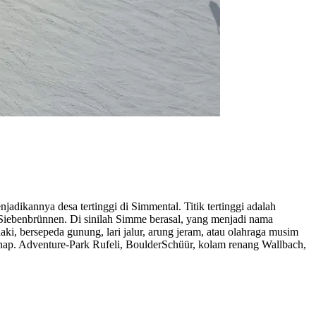
adikannya desa tertinggi di Simmental. Titik tertinggi adalah
s Siebenbrünnen. Di sinilah Simme berasal, yang menjadi nama
i, bersepeda gunung, lari jalur, arung jeram, atau olahraga musim
inap. Adventure-Park Rufeli, BoulderSchüür, kolam renang Wallbach,