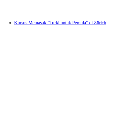
per orang
mulai dari Rp 1031000
Kursus Memasak "Turki untuk Pemula" di Zürich