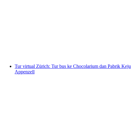
Dari Zürich: Tur Kota Zürich, Chocolarium,
dan Pabrik Keju Appenzeller
per orang
mulai dari Rp 2314000
Tur virtual Zürich: Tur bus ke Chocolarium dan Pabrik Keju
Appenzell