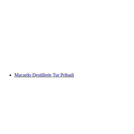
Degustasi pribadi anggur dan cokelat di Stein
am Rhein
per orang
mulai dari Rp 733000
Macardo Destillerie Tur Pribadi