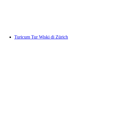
per orang
mulai dari Rp 688000
Turicum Tur Wiski di Zürich