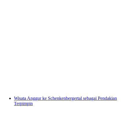
Acara Tim - Memasak Outdoor di Atas Api
Terbuka
per orang
mulai dari Rp 17064000
Wisata Anggur ke Schenkenbergertal sebagai Pendakian
Terpimpin