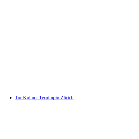
Kursus Memasak "Turki untuk Pemula" di
Zürich
per orang
mulai dari Rp 4238000
Tur Kuliner Terpimpin Zürich