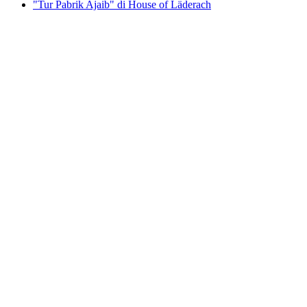
"Tur Pabrik Ajaib" di House of Läderach