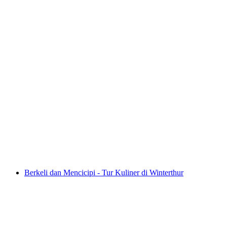
Turicum Tur Wiski di Zürich
per orang
mulai dari Rp 1489000
Berkeli dan Mencicipi - Tur Kuliner di Winterthur