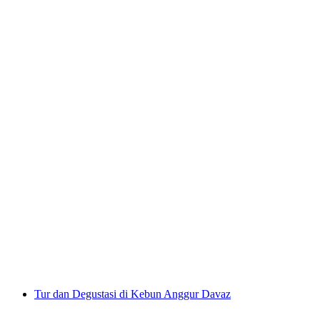
Macardo Destillerie Tur Pribadi
per orang
mulai dari Rp 1031000
Tur dan Degustasi di Kebun Anggur Davaz