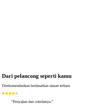
Dari Zürich: Tur bus ke Air Terjun Rheinfall,
Chocolarium, dan Museum Keju Appenzeller
per orang
mulai dari Rp 2657000
Dari pelancong seperti kamu
Direkomendasikan berdasarkan ulasan terbaru
“Penyajian dan cokelatnya.”