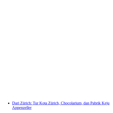
Tiket Chocolarium Flawil
per orang
mulai dari Rp 367000
Dari Zürich: Tur Kota Zürich, Chocolarium, dan Pabrik Keju
Appenzeller