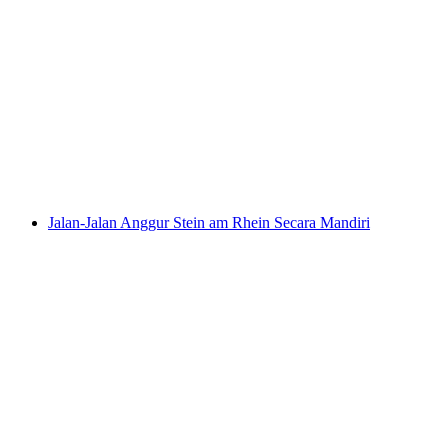
"Tur Pabrik Ajaib" di House of Läderach
per orang
mulai dari Rp 1604000
Jalan-Jalan Anggur Stein am Rhein Secara Mandiri