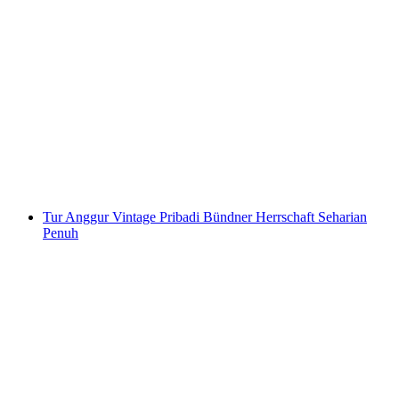
Tiket Museum Lindt Home of Chocolate
per orang
mulai dari Rp 390000
Tur Anggur Vintage Pribadi Bündner Herrschaft Seharian
Penuh