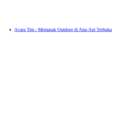
per orang
mulai dari Rp 1947000
Acara Tim - Memasak Outdoor di Atas Api Terbuka