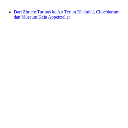
mulai dari Rp 1810000
Dari Zürich: Tur bus ke Air Terjun Rheinfall, Chocolarium,
dan Museum Keju Appenzeller