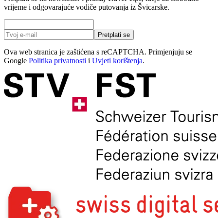
vrijeme i odgovarajuće vodiče putovanja iz Švicarske.
Pretplati se
Ova web stranica je zaštićena s reCAPTCHA. Primjenjuju se
Google
Politika privatnosti
i
Uvjeti korištenja
.