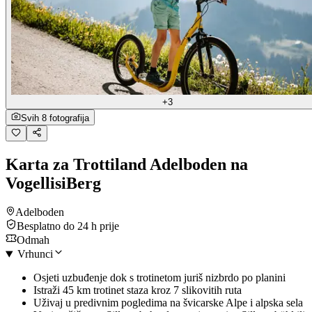
+3
Svih 8 fotografija
Karta za Trottiland Adelboden na
VogellisiBerg
Adelboden
Besplatno do 24 h prije
Odmah
Vrhunci
Osjeti uzbuđenje dok s trotinetom juriš nizbrdo po planini
Istraži 45 km trotinet staza kroz 7 slikovitih ruta
Uživaj u predivnim pogledima na švicarske Alpe i alpska sela