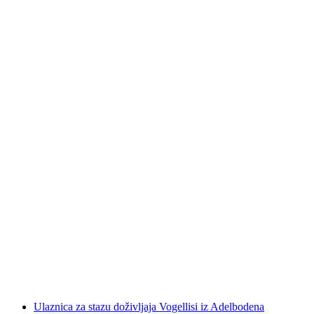
Ulaznica za cvjetnu stazu na VogellisiBerg u
Adelbodenu
po osobi
od €65
Ulaznica za stazu doživljaja Vogellisi iz Adelbodena