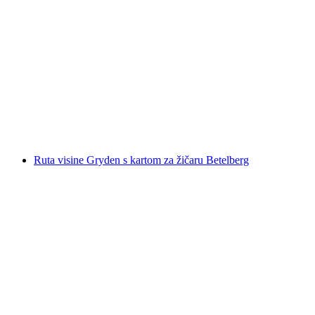
Ulaznica za stazu doživljaja Vogellisi iz
Adelbodena
po osobi
od €65
Ruta visine Gryden s kartom za žičaru Betelberg