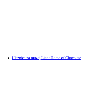
Karta Firstbahn na Grindelwald First -
Vrhunac avanture
po osobi
od €43
Ulaznica za muzej Lindt Home of Chocolate