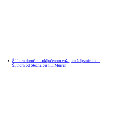
Iz Grindelwalda: Ulaznica za Jungfraujoch
uključujući rezervaciju vlaka
po osobi
od €278
Šilthorn doručak s uključenom vožnjom željeznicom na
Šilthorn od Stechelberg ili Mürren