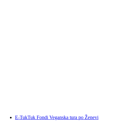
Romantična gradska vožnja E-TukTukom ili
biciklističkim taksijem u Ženevi
po osobi
od €112
E-TukTuk Fondi Veganska tura po Ženevi