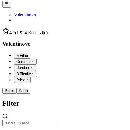
Valentinovo
4.7
(1.954 Recenzije)
Valentinovo
Filter
Good for
Duration
Difficulty
Price
Popis
Karta
Filter