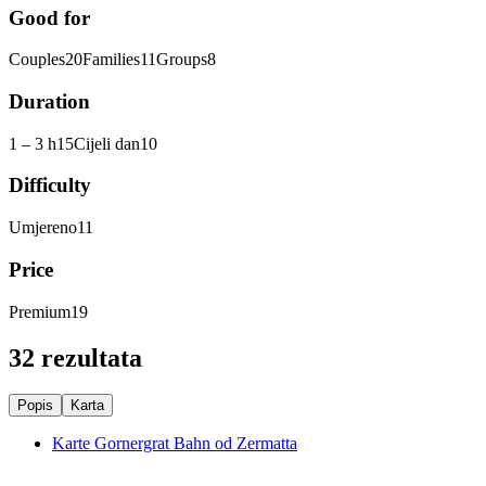
Good for
Couples
20
Families
11
Groups
8
Duration
1 – 3 h
15
Cijeli dan
10
Difficulty
Umjereno
11
Price
Premium
19
32 rezultata
Popis
Karta
Karte Gornergrat Bahn od Zermatta