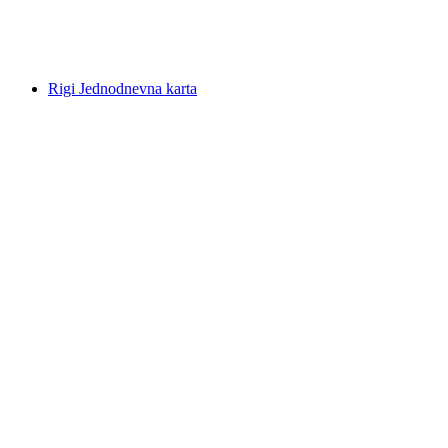
po osobi
od €118
Rigi Jednodnevna karta