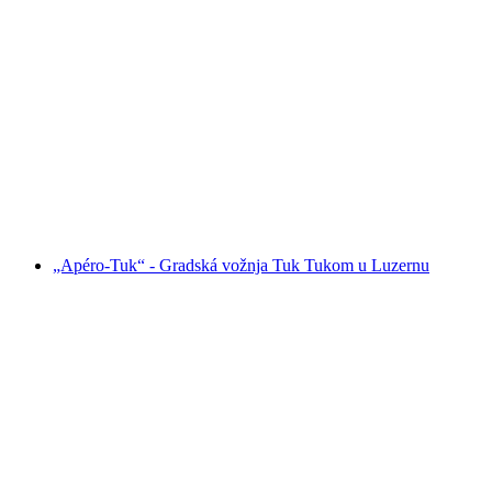
Vino i sir gradskog obilaska E-TukTuk u
Ženevi
po osobi
od €262
„Apéro-Tuk“ - Gradská vožnja Tuk Tukom u Luzernu