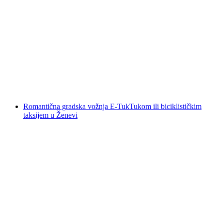
Karta Golden Pass Express od Interlaken Ost
ili Montreux (bez rezervacije)
po osobi
od €63
Romantična gradska vožnja E-TukTukom ili biciklističkim
taksijem u Ženevi