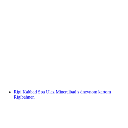
Rigi Jednodnevna karta
po osobi
od €94
Rigi Kaltbad Spa Ulaz Mineralbad s dnevnom kartom
Rigibahnen