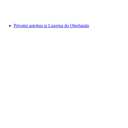
po osobi
od €268
Privatni autobus iz Luzerna do Oberlanda