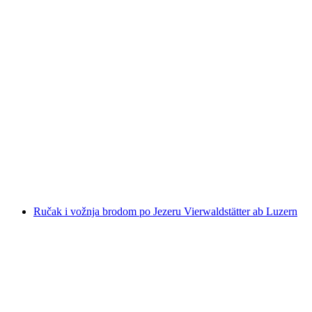
Privatni autobus iz Luzerna do Oberlanda
po osobi
od €1108
Ručak i vožnja brodom po Jezeru Vierwaldstätter ab Luzern