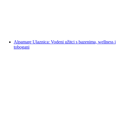
po osobi
od €103
Alpamare Ulaznica: Vodeni užitci s bazenima, wellness i
tobogani