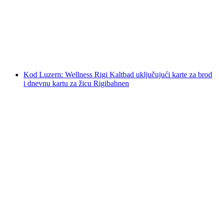
po osobi
od €57
Kod Luzern: Wellness Rigi Kaltbad uključujući karte za brod
i dnevnu kartu za žicu Rigibahnen