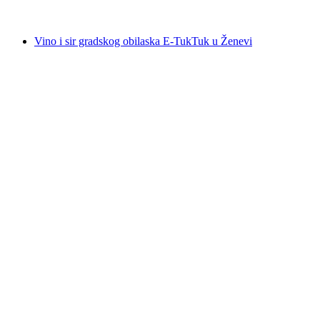
od €131
Vino i sir gradskog obilaska E-TukTuk u Ženevi