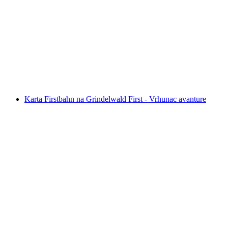
Karte Gornergrat Bahn od Zermatta
po osobi
od €74
Karta Firstbahn na Grindelwald First - Vrhunac avanture