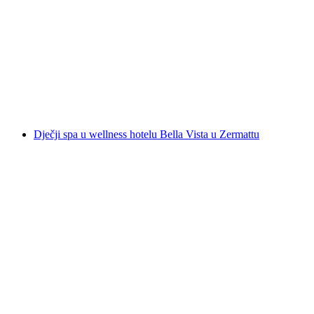
BBQ Tuk Vožnja City Tuk kroz Zürich
po osobi
od €311
Dječji spa u wellness hotelu Bella Vista u Zermattu