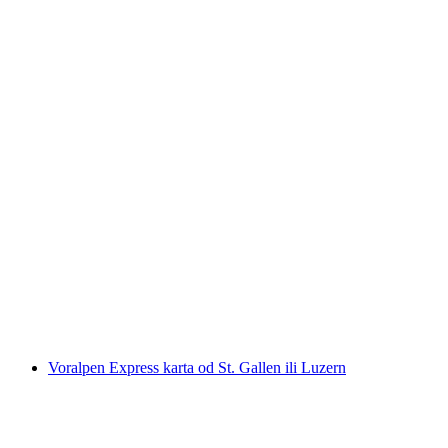
Alpamare Ulaznica: Vodeni užitci s bazenima,
wellness i tobogani
po osobi
od €52
Voralpen Express karta od St. Gallen ili Luzern