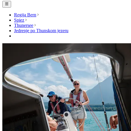
Regija Bern
Spiez
Thunersee
Jedrenje po Thunskom jezeru