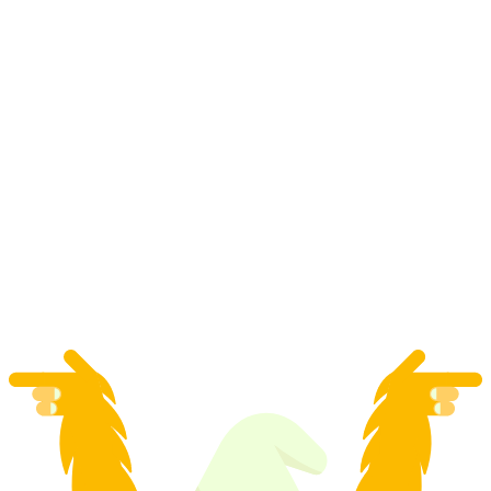
Najam kajaka na Thunersee
po osobi
od €56