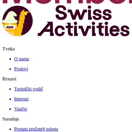
Tvrtka
O nama
Poslovi
Resursi
Turistički vodič
Itinerari
Vaučer
Suradnja
Postani pružatelj usluga