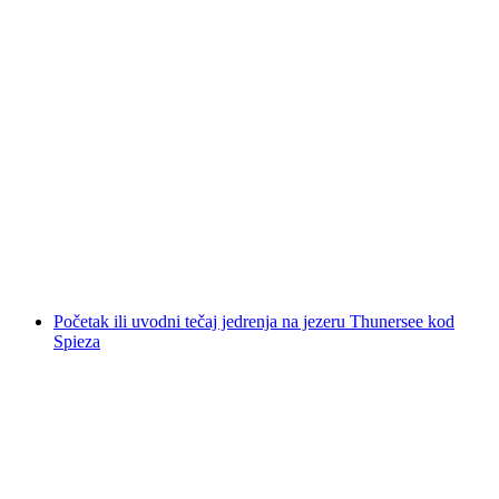
Iznajmljivanje elektromotornih čamaca na
Thun jezeru od Spieza
po osobi
od €84
Početak ili uvodni tečaj jedrenja na jezeru Thunersee kod
Spieza