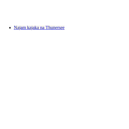
po osobi
od €290
Najam kajaka na Thunersee