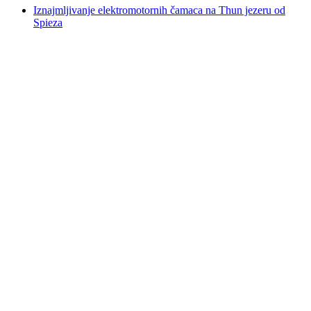
Iznajmljivanje elektromotornih čamaca na Thun jezeru od
Spieza