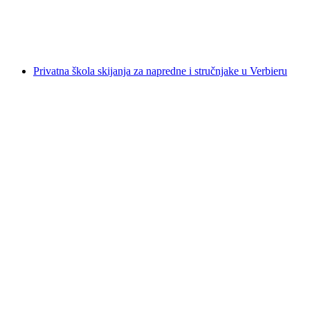
po osobi
od €262
Privatna škola skijanja za napredne i stručnjake u Verbieru