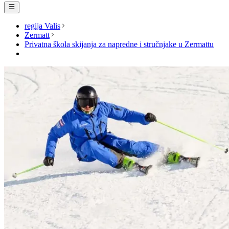
regija Valis
Zermatt
Privatna škola skijanja za napredne i stručnjake u Zermattu