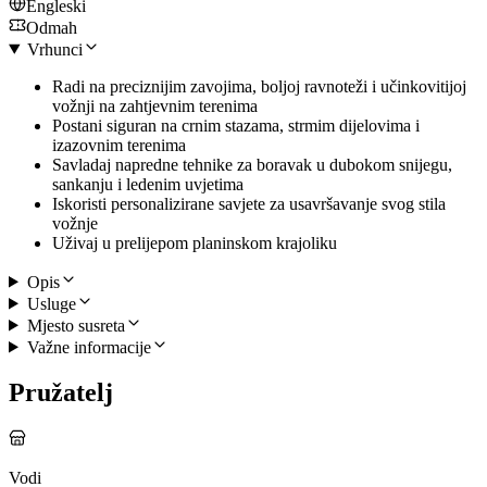
Engleski
Odmah
Vrhunci
Radi na preciznijim zavojima, boljoj ravnoteži i učinkovitijoj
vožnji na zahtjevnim terenima
Postani siguran na crnim stazama, strmim dijelovima i
izazovnim terenima
Savladaj napredne tehnike za boravak u dubokom snijegu,
sankanju i ledenim uvjetima
Iskoristi personalizirane savjete za usavršavanje svog stila
vožnje
Uživaj u prelijepom planinskom krajoliku
Opis
Usluge
Mjesto susreta
Važne informacije
Pružatelj
Vodi