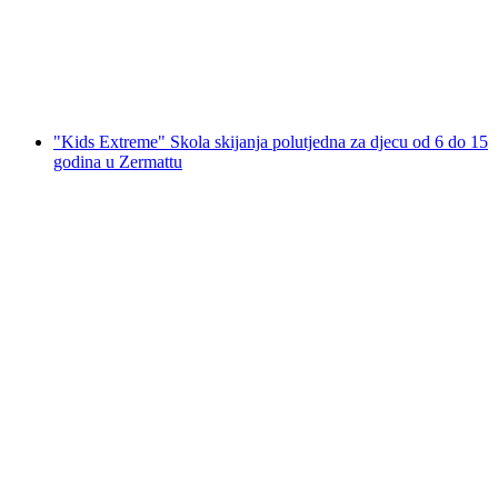
po osobi
od €612
"Kids Extreme" Skola skijanja polutjedna za djecu od 6 do 15
godina u Zermattu