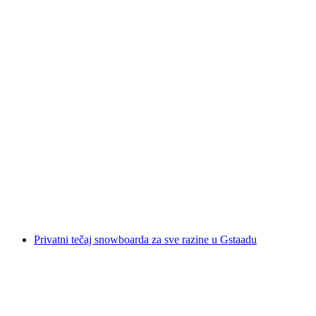
Privatna škola skijanja za napredne i
stručnjake u Verbieru
po osobi
od €312
Privatni tečaj snowboarda za sve razine u Gstaadu