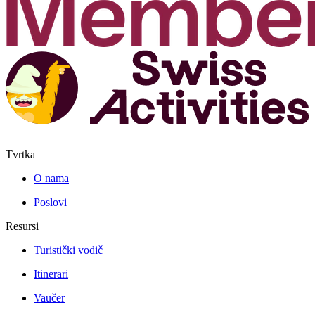
Tvrtka
O nama
Poslovi
Resursi
Turistički vodič
Itinerari
Vaučer