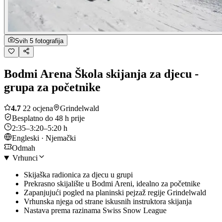
Svih 5 fotografija
Bodmi Arena Škola skijanja za djecu -
grupa za početnike
4.7
22 ocjena
Grindelwald
Besplatno do 48 h prije
2:35–3:20–5:20 h
Engleski · Njemački
Odmah
Vrhunci
Skijaška radionica za djecu u grupi
Prekrasno skijalište u Bodmi Areni, idealno za početnike
Zapanjujući pogled na planinski pejzaž regije Grindelwald
Vrhunska njega od strane iskusnih instruktora skijanja
Nastava prema razinama Swiss Snow League