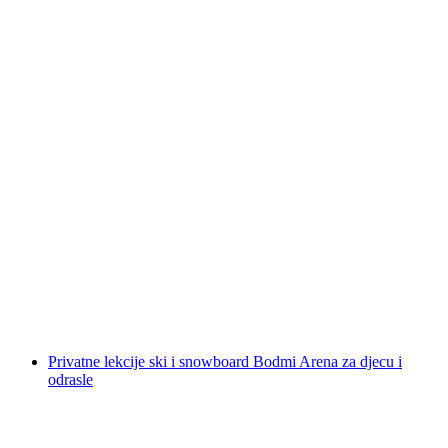
Paket za uvod u nordijsko skijanje u
Grindelwaldu
po osobi
od €88
Privatne lekcije ski i snowboard Bodmi Arena za djecu i
odrasle