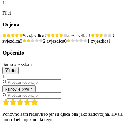
1
Filtri
Ocjena
5 zvjezdica
7
4 zvjezdica
1
3
zvjezdica
0
2 zvjezdica
0
1 zvjezdica
1
Općenito
Samo s tekstom
Filtri
1
Najnovije prvo
Ponovno sam rezervirao jer su djeca bila jako zadovoljna. Hvala
puno Jael i njezinoj kolegici.