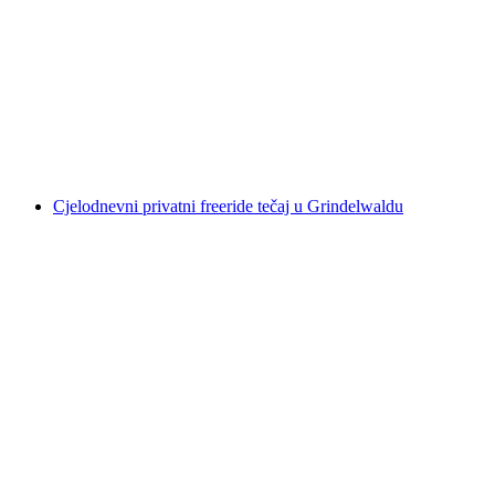
Privatne lekcije ski i snowboard Bodmi Arena
za djecu i odrasle
po osobi
od €289
Cjelodnevni privatni freeride tečaj u Grindelwaldu