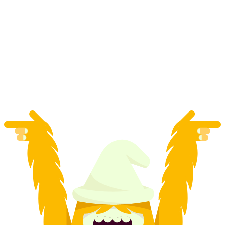
Provjera performansi u carvingu na
Grindelwald First
po osobi
od €212