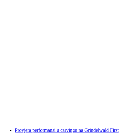
Cjelodnevni privatni freeride tečaj u
Grindelwaldu
po osobi
od €657
Provjera performansi u carvingu na Grindelwald First