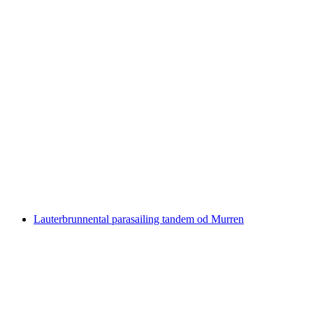
Beatenberg tandem letački paragliding od
Interlaken
po osobi
od €212
Lauterbrunnental parasailing tandem od Murren