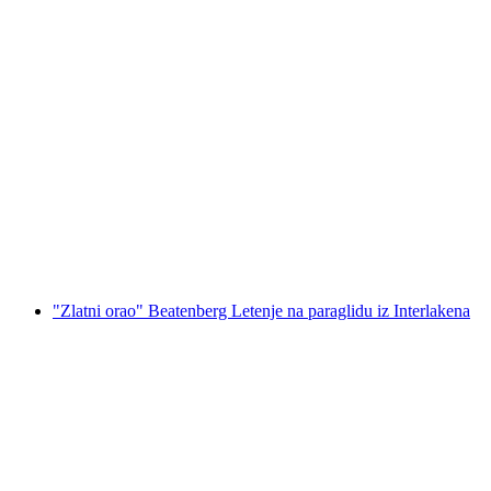
Lauterbrunnental paragliding iz Mürren
po osobi
od €212
"Zlatni orao" Beatenberg Letenje na paraglidu iz Interlakena