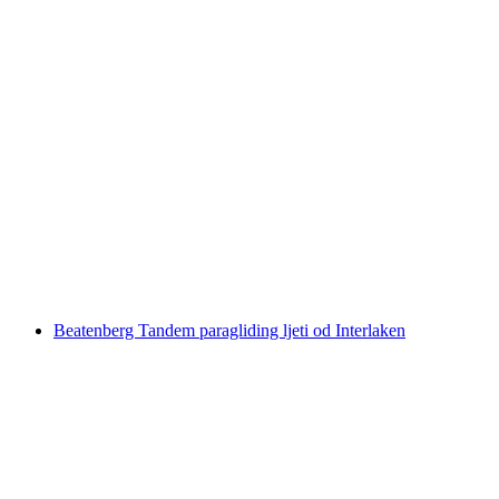
Beatenberg paragliding u tandemu iz
Interlakena
po osobi
od €223
Beatenberg Tandem paragliding ljeti od Interlaken