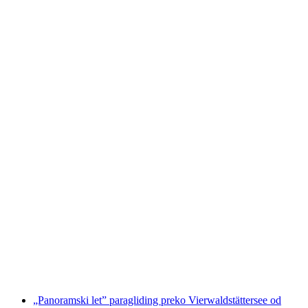
Verbier tandem paragliding
po osobi
od €212
„Panoramski let” paragliding preko Vierwaldstättersee od