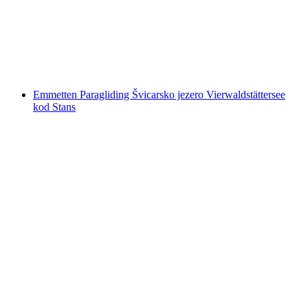
po osobi
od €312
Emmetten Paragliding Švicarsko jezero Vierwaldstättersee
kod Stans