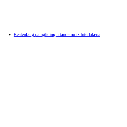
po osobi
od €222
Beatenberg paragliding u tandemu iz Interlakena