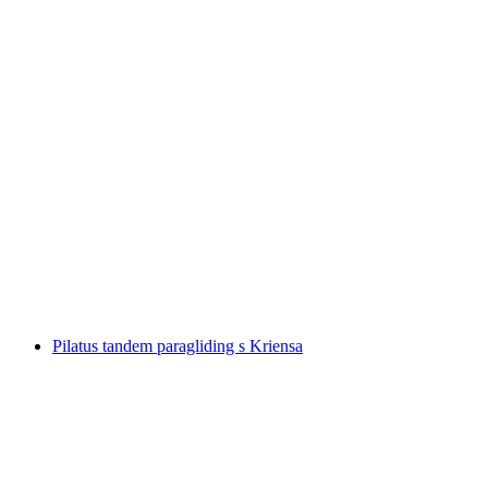
Engelbergertal paragliding od Stans
po osobi
od €245
Pilatus tandem paragliding s Kriensa