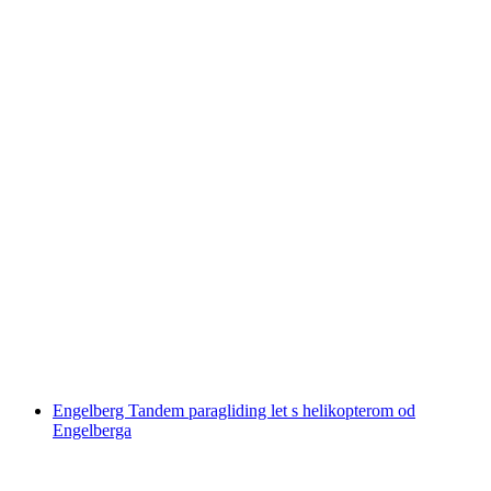
Glećite na paragliding tandem u Valisnoj
po osobi
od €167
Engelberg Tandem paragliding let s helikopterom od
Engelberga