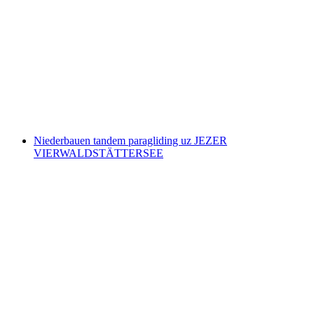
Engelberg Tandem paragliding let s
helikopterom od Engelberga
po osobi
od €223
Niederbauen tandem paragliding uz JEZER
VIERWALDSTÄTTERSEE