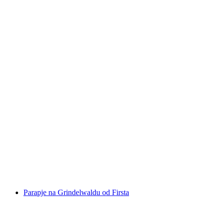
Emmetten Paragliding Švicarsko jezero
Vierwaldstättersee kod Stans
po osobi
od €245
Parapje na Grindelwaldu od Firsta