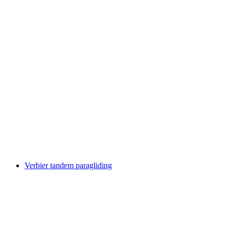
Aletscharena tandem paragliding od Fiesch
po osobi
od €167
Verbier tandem paragliding