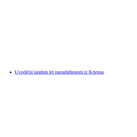
Pilatus tandem leta s paraglidom iz Kriensa
po osobi
od €295
Uvodični tandem let paraglidingom iz Kriensa