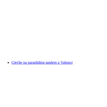
„Panoramski let” paragliding preko
Vierwaldstättersee od Emmettena
po osobi
od €201
Glećite na paragliding tandem u Valisnoj