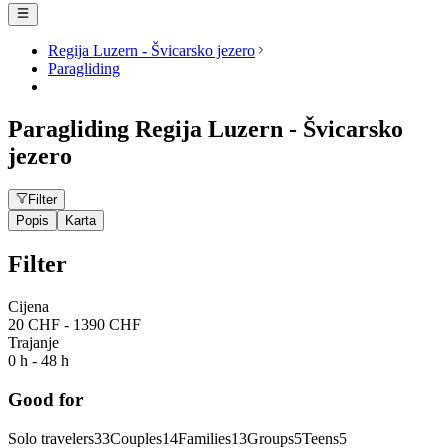
Regija Luzern - Švicarsko jezero
Paragliding
Paragliding Regija Luzern - Švicarsko
jezero
Filter
Popis
Karta
Filter
Cijena
20 CHF - 1390 CHF
Trajanje
0 h - 48 h
Good for
Solo travelers
33
Couples
14
Families
13
Groups
5
Teens
5