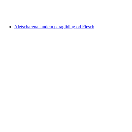
po osobi
od €212
Aletscharena tandem paragliding od Fiesch