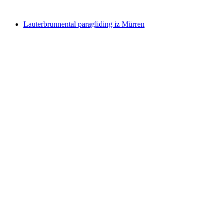
od €222
Lauterbrunnental paragliding iz Mürren