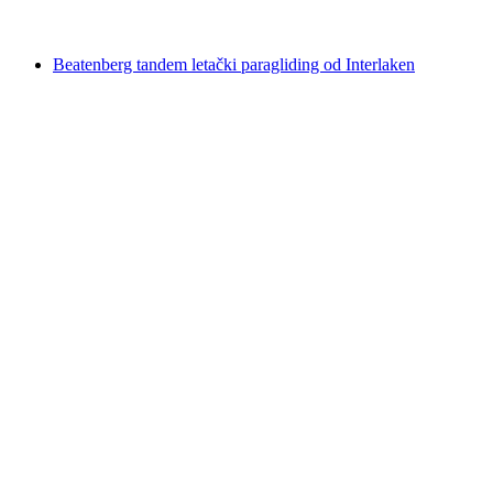
od €245
Beatenberg tandem letački paragliding od Interlaken