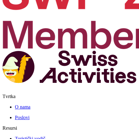
Tvrtka
O nama
Poslovi
Resursi
Turistički vodič