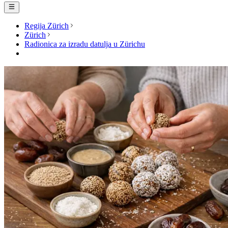
Regija Zürich
Zürich
Radionica za izradu datulja u Zürichu