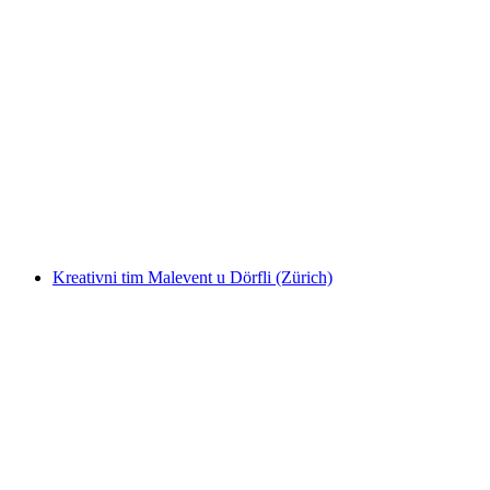
Probni tečaj lončarstva u Zagrebu
po osobi
od €112
Kreativni tim Malevent u Dörfli (Zürich)