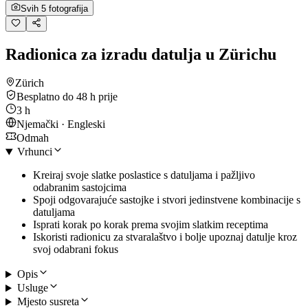
Svih 5 fotografija
Radionica za izradu datulja u Zürichu
Zürich
Besplatno do 48 h prije
3 h
Njemački · Engleski
Odmah
Vrhunci
Kreiraj svoje slatke poslastice s datuljama i pažljivo
odabranim sastojcima
Spoji odgovarajuće sastojke i stvori jedinstvene kombinacije s
datuljama
Isprati korak po korak prema svojim slatkim receptima
Iskoristi radionicu za stvaralaštvo i bolje upoznaj datulje kroz
svoj odabrani fokus
Opis
Usluge
Mjesto susreta