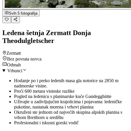
Svih 5 fotografija
Ledena šetnja Zermatt Donja
Theodulgletscher
Zermatt
Bez povrata novca
Odmah
Vrhunci
Hodanje po i preko ledenih masa gla notorice na 2850 m
nadmorske visine.
Preći 600 metara visinske razlike
Pogled na ledenicu s planinarske kuće Gandegghütte
Uživajte u zadivljujućim krajolicima i pojavama: ledeničke
pukotine, nastanak morena i vrhovi planina
Okruženi ste jednom od najvećih skupina alpskih planina s
vrhom Breithorn u središtu
Profesionalni i iskusni gorski vodič