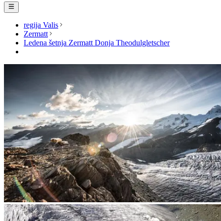
regija Valis
Zermatt
Ledena šetnja Zermatt Donja Theodulgletscher