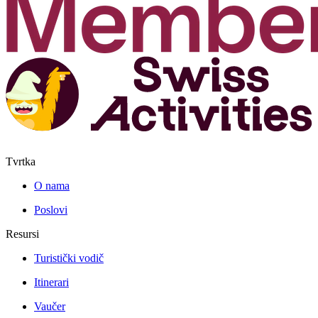
Tvrtka
O nama
Poslovi
Resursi
Turistički vodič
Itinerari
Vaučer