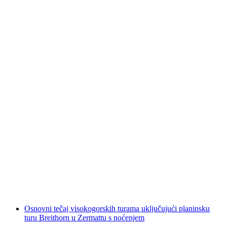
Noćna Fatbike turneja u Zermattu
po osobi
od €434
Osnovni tečaj visokogorskih turama uključujući planinsku
turu Breithorn u Zermattu s noćenjem