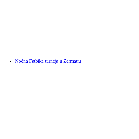
Patrouille des Glaciers Light 2-dnevni skitaura
grupa iz Zermatta
po osobi
od €2170
Noćna Fatbike turneja u Zermattu