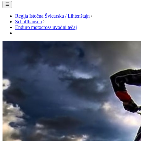
Regija Istočna Švicarska / Lihtenštajn
Schaffhausen
Enduro motocross uvodni tečaj