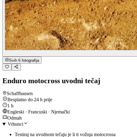
Svih 6 fotografija
Enduro motocross uvodni tečaj
Schaffhausen
Besplatno do 24 h prije
1 h
Engleski · Francuski · Njemački
Odmah
Vrhunci
Testiraj na uvodnom tečaju je li ti vožnja motocrossa