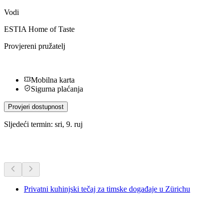
Vodi
ESTIA Home of Taste
Provjereni pružatelj
Mobilna karta
Sigurna plaćanja
Provjeri dostupnost
Sljedeći termin: sri, 9. ruj
Dodatne aktivnosti
Privatni kuhinjski tečaj za timske događaje u Zürichu