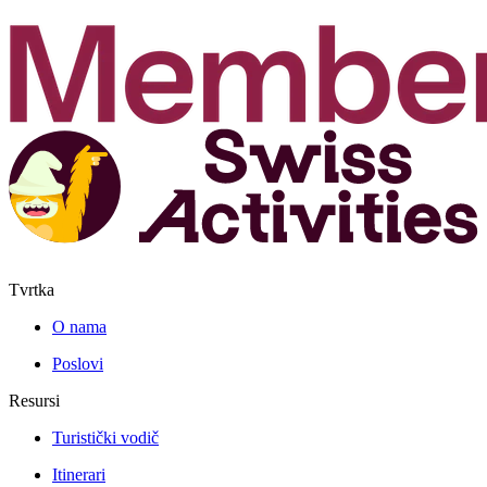
Tvrtka
O nama
Poslovi
Resursi
Turistički vodič
Itinerari