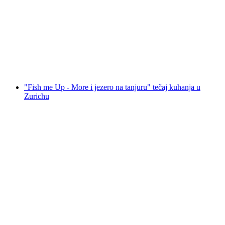
"Turski za početnike" tečaj kuhanja u Zürichu
po osobi
od €206
"Fish me Up - More i jezero na tanjuru" tečaj kuhanja u
Zurichu