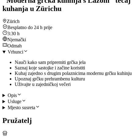
"Moderna grčka kuhinja s Lazom" tečaj
kuhanja u Zürichu
Zürich
Besplatno do 24 h prije
3:30 h
Njemački
Odmah
Vrhunci
Nauči kako sam pripremiti grčka jela
Saznaj koje sastojke i začine koristiti
Kuhaj zajedno s drugim polaznicima modernu grčku kuhinju
Upoznaj grčku prehrambenu kulturu
Uživajte u zajedničkoj večeri
Opis
Usluge
Mjesto susreta
Pružatelj