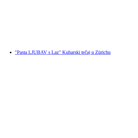
Privatni kuhinjski tečaj za timske događaje u
Zürichu
po osobi
od €195
"Pasta LJUBAV s Laz" Kuharski tečaj u Zürichu