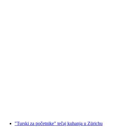
"Pasta LJUBAV s Laz" Kuharski tečaj u
Zürichu
po osobi
od €206
"Turski za početnike" tečaj kuhanja u Zürichu