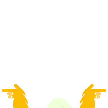
Tečaj čokolade u House of Läderach
po osobi
od €67