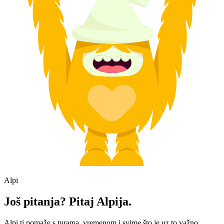
Alpi
Još pitanja? Pitaj Alpija.
Alpi ti pomaže s turama, vremenom i svime što je uz to važno.