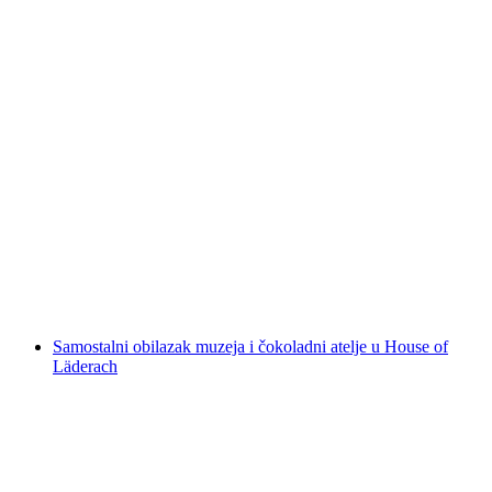
"Čarobni obilazak tvornice" u House of
Läderach
po osobi
od €78
Samostalni obilazak muzeja i čokoladni atelje u House of
Läderach