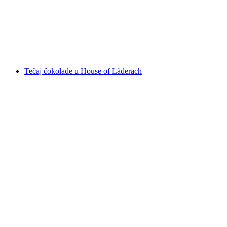
po osobi
od €28
Tečaj čokolade u House of Läderach