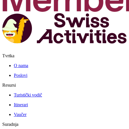
Tvrtka
O nama
Poslovi
Resursi
Turistički vodič
Itinerari
Vaučer
Suradnja