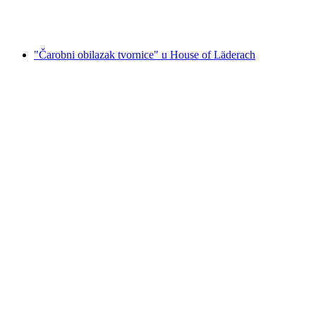
po osobi
od €12
"Čarobni obilazak tvornice" u House of Läderach