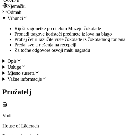
0:45 h
Njemački
Odmah
Vrhunci
Riješi zagonetke po cijelom Muzeju čokolade
Pronađi tragove koristeći predmete iz lova na blago
Probaj četiri različite vrste čokolade iz čokoladnog fontana
Predaj svoja rješenja na recepciji
Za točne odgovore osvoji malu nagradu
Opis
Usluge
Mjesto susreta
Važne informacije
Pružatelj
Vodi
House of Läderach