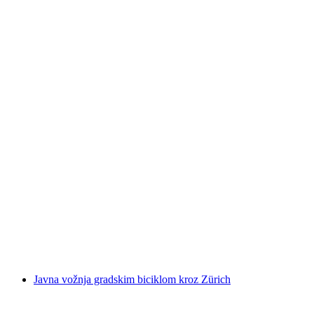
Turistički obilazak Züricha u otvorenom
panoramskom autobusu
po osobi
od €25
Javna vožnja gradskim biciklom kroz Zürich