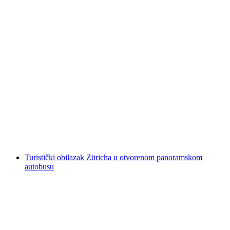
Degustacija čokolade s vožnjom E-TukTuk-om
po Zürichu
po osobi
od €228
Turistički obilazak Züricha u otvorenom panoramskom
autobusu