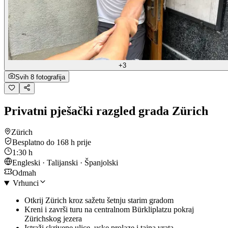
+3
Svih 8 fotografija
Privatni pješački razgled grada Zürich
Zürich
Besplatno do 168 h prije
1:30 h
Engleski · Talijanski · Španjolski
Odmah
Vrhunci
Otkrij Zürich kroz sažetu šetnju starim gradom
Kreni i završi turu na centralnom Bürkliplatzu pokraj
Zürichskog jezera
Istraži skrivene ulice, uske prolaze i tajna vrata