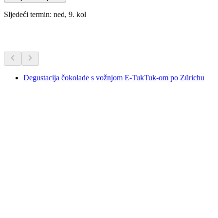
Sljedeći termin: ned, 9. kol
Dodatne aktivnosti
Degustacija čokolade s vožnjom E-TukTuk-om po Zürichu