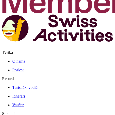
Tvrtka
O nama
Poslovi
Resursi
Turistički vodič
Itinerari
Vaučer
Suradnja