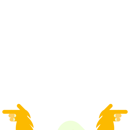
Razgledavanje stare gradske jezgre Züricha bez
Zürich Card
po osobi
od €28