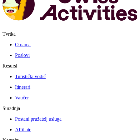
Tvrtka
O nama
Poslovi
Resursi
Turistički vodič
Itinerari
Vaučer
Suradnja
Postani pružatelj usluga
Affiliate