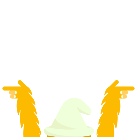
Tečaj za satove 'Furlan Marri' uključujući
automatski sat za ponijeti
po osobi
od €1659