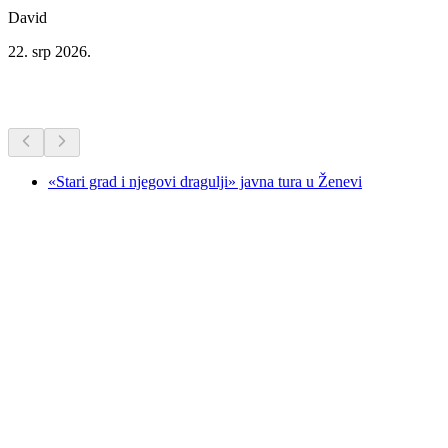
David
22. srp 2026.
Dodatne aktivnosti
«Stari grad i njegovi dragulji» javna tura u Ženevi