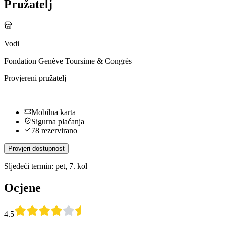
Pružatelj
Vodi
Fondation Genève Toursime & Congrès
Provjereni pružatelj
Mobilna karta
Sigurna plaćanja
78 rezervirano
Provjeri dostupnost
Sljedeći termin: pet, 7. kol
Ocjene
4.5