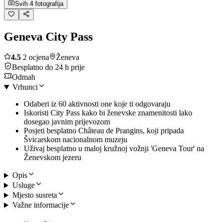
Svih 4 fotografija
Geneva City Pass
4.5
2 ocjena
Ženeva
Besplatno do 24 h prije
Odmah
Vrhunci
Odaberi iz 60 aktivnosti one koje ti odgovaraju
Iskoristi City Pass kako bi ženevske znamenitosti lako
dosegao javnim prijevozom
Posjeti besplatno Château de Prangins, koji pripada
Švicarskom nacionalnom muzeju
Uživaj besplatno u maloj kružnoj vožnji 'Geneva Tour' na
Ženevskom jezeru
Opis
Usluge
Mjesto susreta
Važne informacije