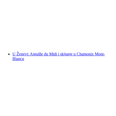
„Stari grad i njegova blaga“ privatna tura u
Ženevi
po osobi
od €323
U Ženevi: Aiguille du Midi i skijanje u Chamonix Mont-
Blancu