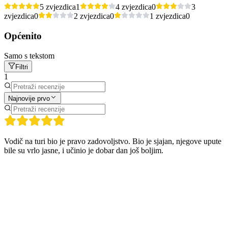
5 zvjezdica
1
4 zvjezdica
0
3
zvjezdica
0
2 zvjezdica
0
1 zvjezdica
0
Općenito
Samo s tekstom
Filtri
1
Najnovije prvo
Vodič na turi bio je pravo zadovoljstvo. Bio je sjajan, njegove upute
bile su vrlo jasne, i učinio je dobar dan još boljim.