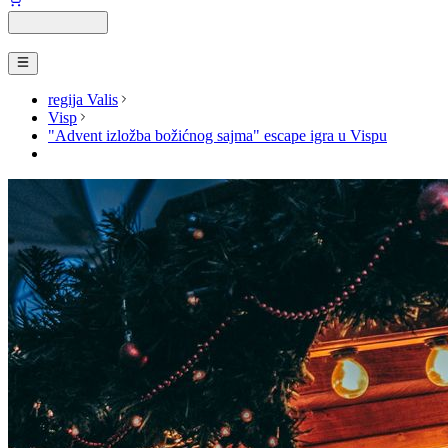
regija Valis
Visp
"Advent izložba božićnog sajma" escape igra u Vispu