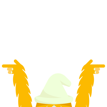
"Regija Jungfrau i degustacija sira" - privatna
E-bike tura iz Interlakena
po osobi
od €279