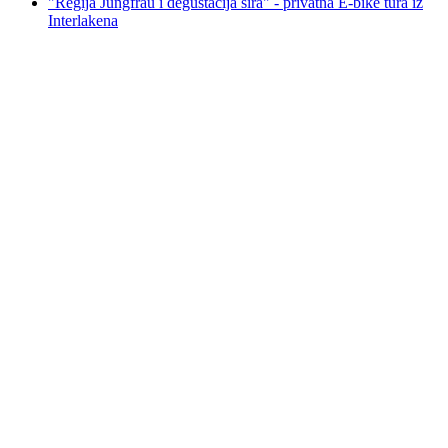
"Regija Jungfrau i degustacija sira" - privatna E-bike tura iz
Interlakena