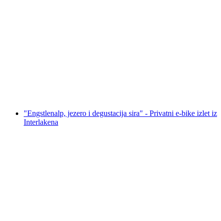
"Griesalp UNESCO-Alpinska Dolina" - E-bike
tura iz Interlakena
po osobi
od €389
"Engstlenalp, jezero i degustacija sira" - Privatni e-bike izlet iz
Interlakena