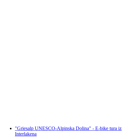
"Iseltwald i Giessbach" - otkrij Interlaken
električnim biciklom
po osobi
od €222
"Griesalp UNESCO-Alpinska Dolina" - E-bike tura iz
Interlakena