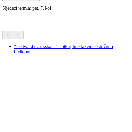
Sljedeći termin: pet, 7. kol
Dodatne aktivnosti
"Iseltwald i Giessbach" - otkrij Interlaken električnim
biciklom