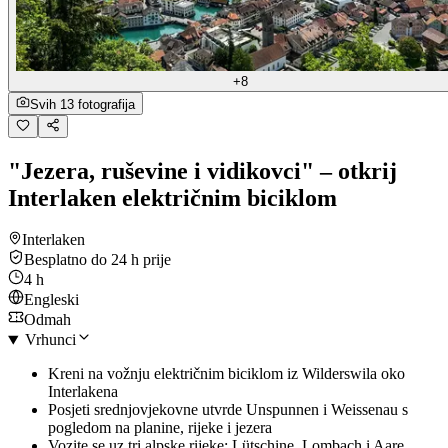
+8
Svih 13 fotografija
"Jezera, ruševine i vidikovci" – otkrij
Interlaken električnim biciklom
Interlaken
Besplatno do 24 h prije
4 h
Engleski
Odmah
Vrhunci
Kreni na vožnju električnim biciklom iz Wilderswila oko
Interlakena
Posjeti srednjovjekovne utvrde Unspunnen i Weissenau s
pogledom na planine, rijeke i jezera
Vozite se uz tri alpske rijeke: Lütschine, Lombach i Aare