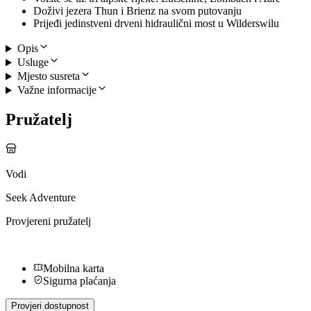
Doživi jezera Thun i Brienz na svom putovanju
Prijeđi jedinstveni drveni hidraulični most u Wilderswilu
Opis
Usluge
Mjesto susreta
Važne informacije
Pružatelj
Vodi
Seek Adventure
Provjereni pružatelj
Mobilna karta
Sigurna plaćanja
Provjeri dostupnost