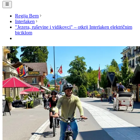
Regija Bern
Interlaken
"Jezera, ruševine i vidikovci" – otkrij Interlaken električnim
biciklom