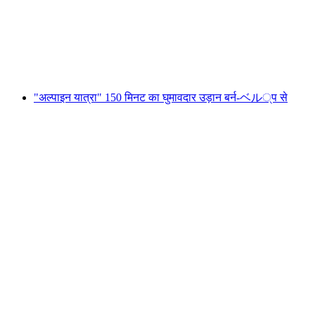
प्रति व्यक्ति
न्यूनतम INR 284190
"अल्पाइन यात्रा" 150 मिनट का घुमावदार उड़ान बर्न-ベル्प से