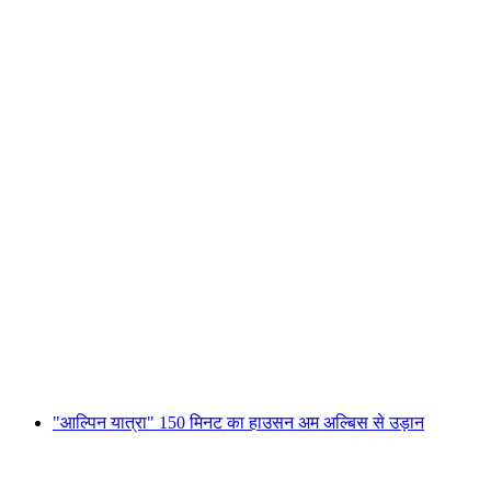
"अल्पाइन यात्रा" 150 मिनट का घुमावदार उड़ान बर्न-ベ
ル्प से
प्रति व्यक्ति
न्यूनतम INR 284190
"आल्पिन यात्रा" 150 मिनट का हाउसन अम अल्बिस से उड़ान