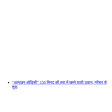
"एल्पाइन वेंचर" - बर्न-बेल्प हवाई अड्डे से 60 मिनट की
उड़ान
प्रति व्यक्ति
न्यूनतम INR 113640
"अल्पाइन ओडिसी" 150 मिनट की हवा में घूमने वाली उड़ान, ग्रेंचन से
शुरू