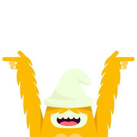
"आल्पिन यात्रा" 150 मिनट का हाउसन अम अल्बिस से
उड़ान
प्रति व्यक्ति
न्यूनतम INR 167170