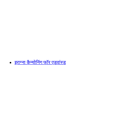
गोर्डेवियो से अनुभवी के लिए वाल ग्रांडे कैन्योनिंग विशेषज्ञ
प्रति व्यक्ति
न्यूनतम INR 29210
इराग्ना कैन्योनिंग फॉर एडवांस्ड