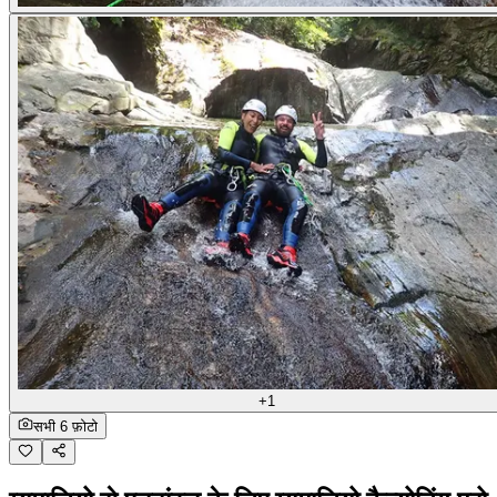
+1
सभी 6 फ़ोटो