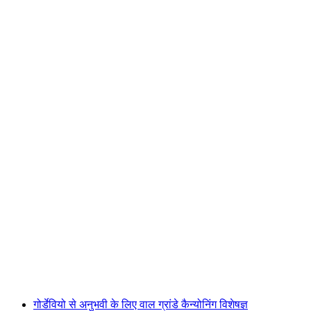
इरागना ग्रोहन कैन्योनिंग शुरुआती लोगों के लिए रिविएरा से
प्रति व्यक्ति
न्यूनतम INR 24320
गोर्डेवियो से अनुभवी के लिए वाल ग्रांडे कैन्योनिंग विशेषज्ञ