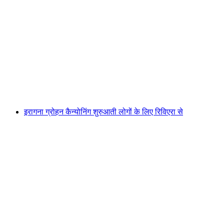
वेरज़ास्का घाटी कैन्यनिंग कोरिप्पो घाटी बेसिक शुरुआती के
लिए
प्रति व्यक्ति
न्यूनतम INR 19430
इरागना ग्रोहन कैन्योनिंग शुरुआती लोगों के लिए रिविएरा से