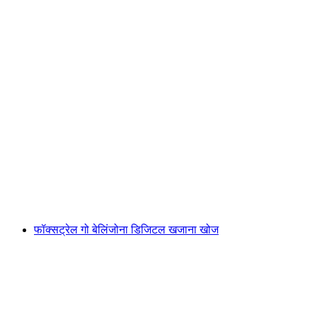
फॉक्सट्रेल GO बेसल डिजिटल ट्रेजर हंट
प्रति व्यक्ति
न्यूनतम INR 2330
फॉक्सट्रेल गो बेलिंजोना डिजिटल खजाना खोज