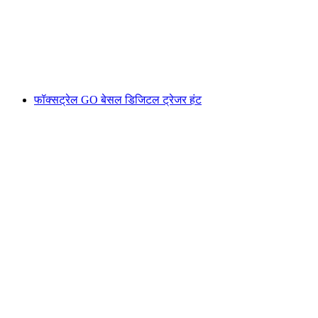
प्रति व्यक्ति
न्यूनतम INR 2330
फॉक्सट्रेल GO बेसल डिजिटल ट्रेजर हंट