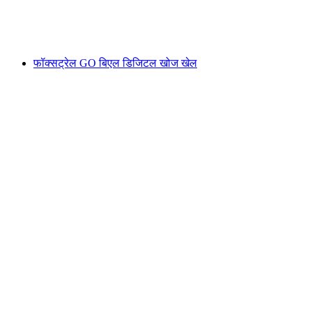
प्रति व्यक्ति
न्यूनतम INR 2330
फॉक्सट्रेल GO बिएल डिजिटल खोज खेल