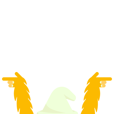
फॉक्सट्रेल GO बिएल डिजिटल खोज खेल
प्रति व्यक्ति
न्यूनतम INR 2330