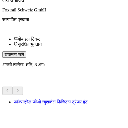
द्वारा संचालित
Foxtrail Schweiz GmbH
सत्यापित प्रदाता
मोबाइल टिकट
सुरक्षित भुगतान
उपलब्धता जांचें
अगली तारीख: शनि, 8 अग॰
अधिक गतिविधियाँ
फॉक्सट्रेल जीओ न्युशातेल डिजिटल ट्रेजर हंट