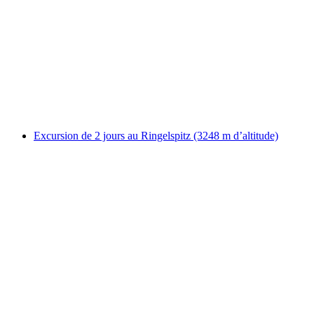
Cours d'escalade pour débutants au site
d'escalade dans la vallée du Rhin à Coire
par personne
à partir de CHF 224
Excursion de 2 jours au Ringelspitz (3248 m d’altitude)