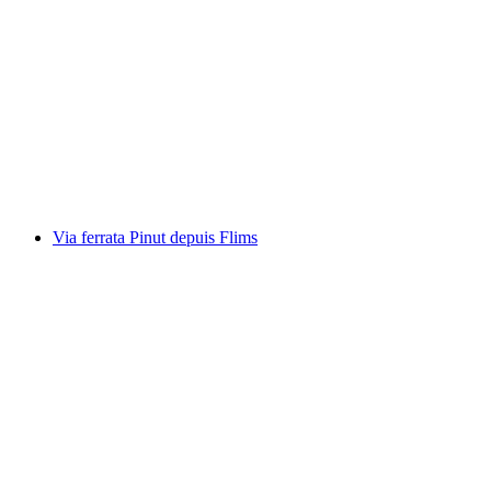
Via ferrata Pinut pour débutants
par personne
à partir de CHF 150
Via ferrata Pinut depuis Flims