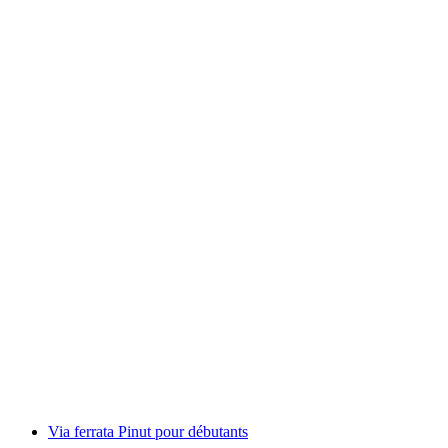
Excursion de 2 jours au Ringelspitz (3248 m
d’altitude)
par personne
à partir de CHF 1,125
Via ferrata Pinut pour débutants