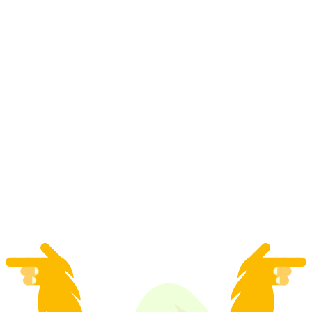
"Vence a la novia" en Lausana: despedida de
soltera llena de acción
por persona
desde €333