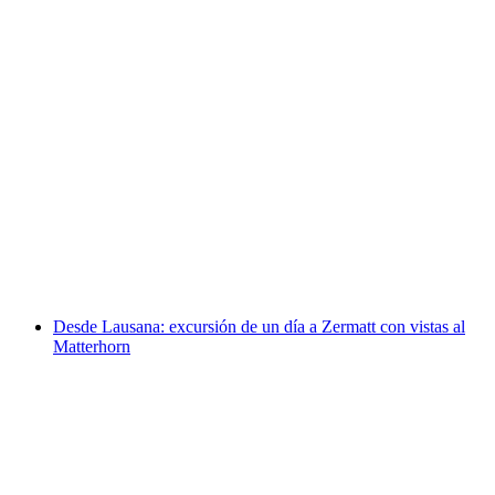
Entrenamiento de carrera por intervalos en
grupo en Lausana
por persona
desde €17
Desde Lausana: excursión de un día a Zermatt con vistas al
Matterhorn