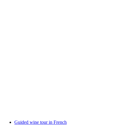
Sunday guided tour
Ελεύθερη είσοδος
Guided wine tour in French