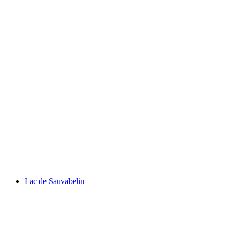
Ο Κόσμος του Τσάπλιν
Lac de Sauvabelin