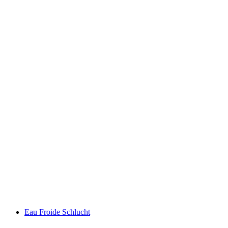
Φρούριο ντε Σιλόν
Eau Froide Schlucht