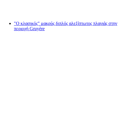
ανά άτομο
από €379
"Ο κλασικός" μακρύς διπλός αλεξίπτωτος πλαγιάς στην
περιοχή Gruyère