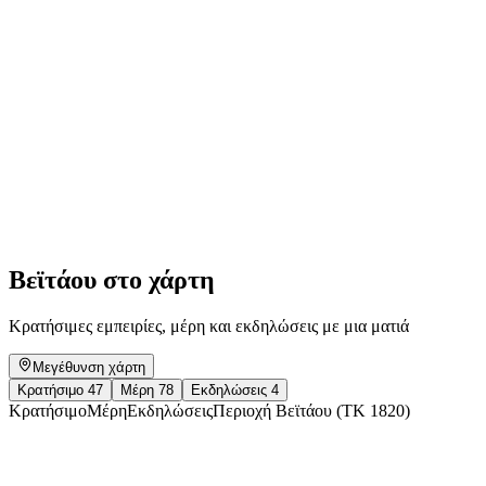
Uwe Wittwer. Before the glass breaks.
Ελεύθερη είσοδος
Βεϊτάου στο χάρτη
Κρατήσιμες εμπειρίες, μέρη και εκδηλώσεις με μια ματιά
Μεγέθυνση χάρτη
Κρατήσιμο
47
Μέρη
78
Εκδηλώσεις
4
Κρατήσιμο
Μέρη
Εκδηλώσεις
Περιοχή Βεϊτάου (ΤΚ 1820)