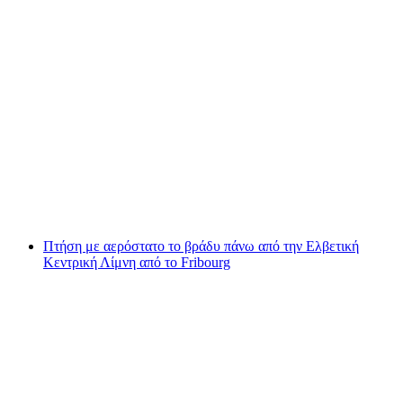
Εισιτήριο Κάστρο Chillon στη Μοντρεux
ανά άτομο
από €17
Πτήση με αερόστατο το βράδυ πάνω από την Ελβετική
Κεντρική Λίμνη από το Fribourg