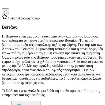
4.7
(87 Αξιολογήσεις)
Βεϊτάου
Η Βεϊτάου είναι μια μικρή κοινότητα στον καντόνι του Βαυαΐου,
που βρίσκεται στη μαγευτική Ριβιέρα του Βαυαΐου. Το χωριό
βρίσκεται μεταξύ της ανατολικής όχθης της λίμνης Γενεύης και των
Άλπεων του Βαυαΐου. Η μοναδική τοποθεσία και η πανέμορφη θέα
πάνω από τη Ριβιέρα και τη λίμνη κάνουν την επίσκεψη αξέχαστη.
Όμως η τοποθεσία της Βεϊτάου προσφέρει ακόμα περισσότερα. Το
χωριό απέχει μόλις οκτώ χιλιόμετρα νοτιοανατολικά από το γνωστό
μέρος της Βεβέ. Με τις παραλίες στολίδι και την μεσογειακή
ατμόσφαιρα, είναι ένας πολύ δημοφιλής προορισμός. Η γύρω
περιοχή προσφέρει όμορφες πεζοπορίες μέσα από αμπελώνες και
θεωρείται παράδεισος για ποδηλάτες. Το δημοφιλές Κάστρο Σιλόν
βρίσκεται στην περιοχή του.
Τι διάθεση έχεις; Διάλεξε μια διάθεση και θα προσαρμόσουμε τις
κατηγορίες και τις προτάσεις.