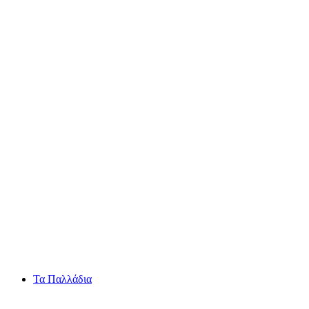
Eau Froide Schlucht
Τα Παλλάδια