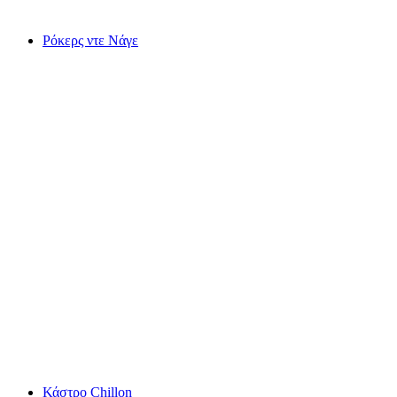
Ρόκερς ντε Νάγε
Ρόκερς ντε Νάγε
Κάστρο Chillon