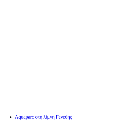
Swiss Vapeur Parc
Aquaparc στη λίμνη Γενεύης