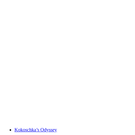
Guided wine tour in French
Ελεύθερη είσοδος
Kokoschka’s Odyssey