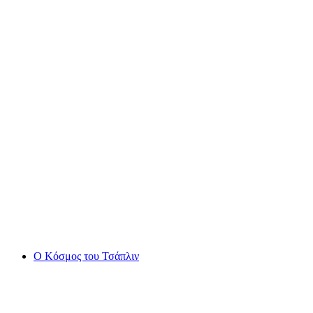
Aquaparc στη λίμνη Γενεύης
Ο Κόσμος του Τσάπλιν