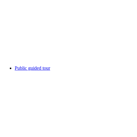
Gabi Fuhrimann
Frei zugänglich
Public guided tour