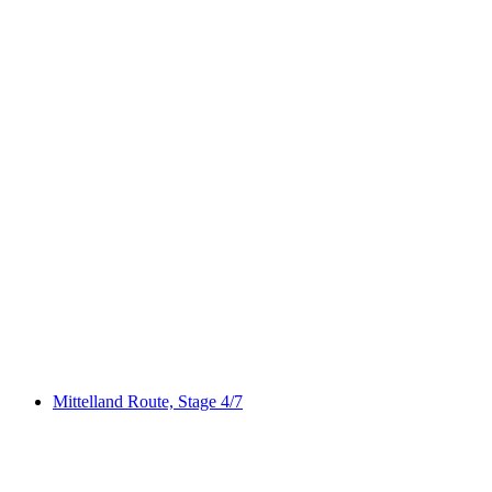
North-South Route, Stage 2/8
Mittelland Route, Stage 4/7