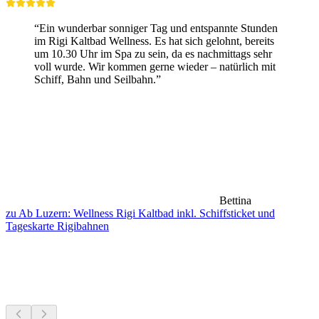
“Ein wunderbar sonniger Tag und entspannte Stunden
im Rigi Kaltbad Wellness. Es hat sich gelohnt, bereits
um 10.30 Uhr im Spa zu sein, da es nachmittags sehr
voll wurde. Wir kommen gerne wieder – natürlich mit
Schiff, Bahn und Seilbahn.”
Bettina
zu Ab Luzern: Wellness Rigi Kaltbad inkl. Schiffsticket und
Tageskarte Rigibahnen
Velotouren in der Nähe
Alles bis 20 Min Fahrzeit