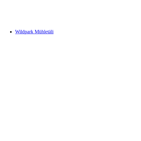
Ruine Göskon
Wildpark Mühletäli
Wildpark Mühletäli