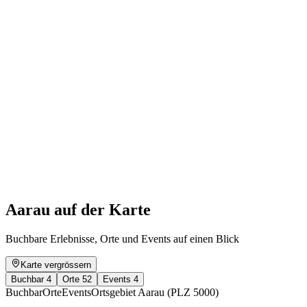
Public guided tour
Frei zugänglich
Aarau auf der Karte
Buchbare Erlebnisse, Orte und Events auf einen Blick
Karte vergrössern
Buchbar
4
Orte
52
Events
4
Buchbar
Orte
Events
Ortsgebiet Aarau (PLZ 5000)