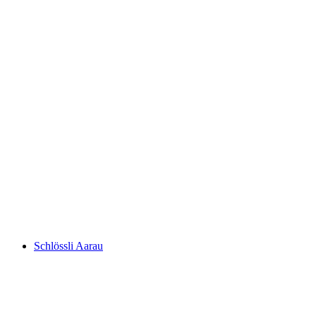
Thermalbad Bad Schinznach
Schlössli Aarau