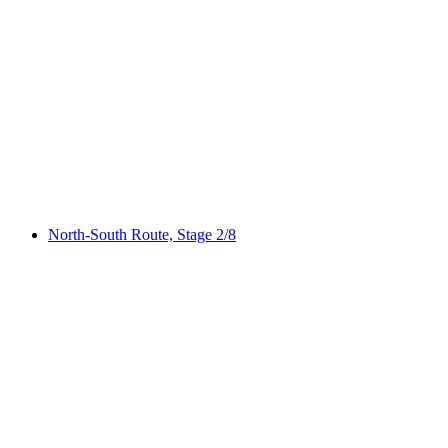
"Mit dem Velo Nachhaltigkeit erFahren - Auen
& Staffelegg" Velotour Jurapark Aargau
pro Person
ab CHF 50
North-South Route, Stage 2/8