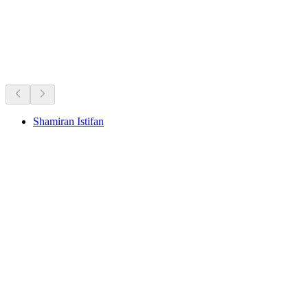
Was läuft jetzt
Empfohlen aufgrund aktueller Termine
Shamiran Istifan