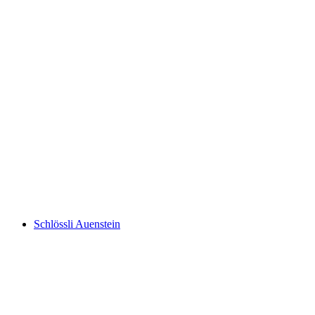
Schloss Wildenstein
Schlössli Auenstein