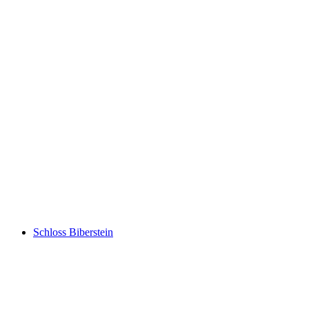
Schlössli Aarau
Schloss Biberstein