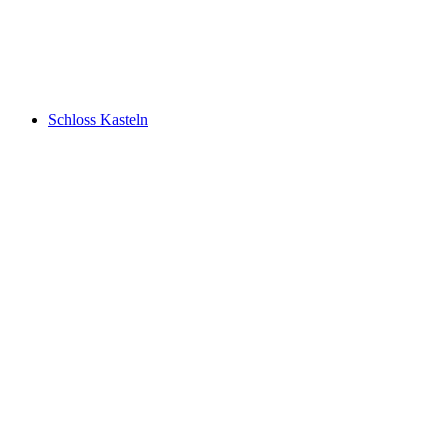
Schlössli Auenstein
Schloss Kasteln