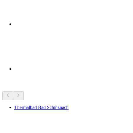
Sehenswürdigkeiten in der Nähe
Thermalbad Bad Schinznach