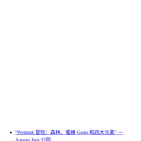
"与猎人在狩猎中" 在阿尔高州的朱拉公园的考
察
每人
起 CNY 131
"Perimuk 冒险：森林、蜜蜂 Gogo 和四大元素" －
Aargau Jura 公园