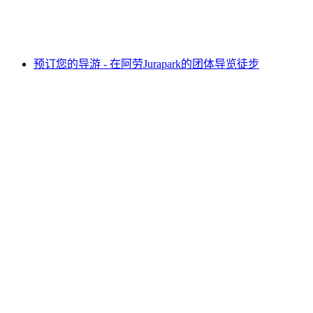
每人
起 CNY 1873
预订您的导游 - 在阿劳Jurapark的团体导览徒步