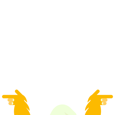
预订您的导游 - 在阿劳Jurapark的团体导览徒
步
每人
起 CNY 2168