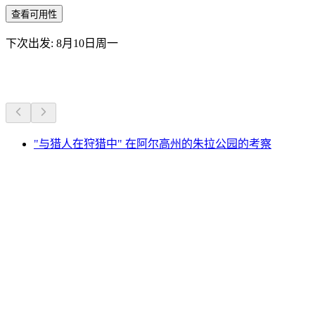
查看可用性
下次出发: 8月10日周一
更多活动
"与猎人在狩猎中" 在阿尔高州的朱拉公园的考察