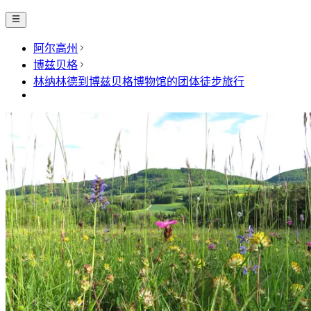
阿尔高州
博兹贝格
林纳林德到博兹贝格博物馆的团体徒步旅行