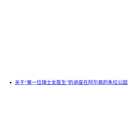
"Perimuk 冒险：森林、蜜蜂 Gogo 和四大元
素" － Aargau Jura 公园
每人
起 CNY 131
关于“第一位瑞士女医生”的讲座在阿尔高的朱拉公园