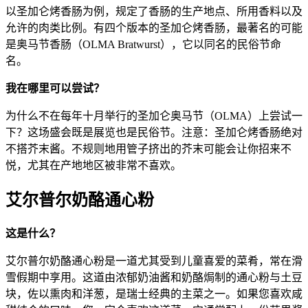
以圣加仑烤香肠为例，规定了香肠的生产地点、所用香料以及
允许的肉类比例。有四个版本的圣加仑烤香肠，最著名的可能
是奥马节香肠（OLMA Bratwurst），它以同名的民俗节命
名。
我在哪里可以尝试？
为什么不在每年十月举行的圣加仑奥马节（OLMA）上尝试一
下？这场盛会既是展览也是民俗节。注意：圣加仑烤香肠绝对
不搭芥末酱。不规则地用管子挤出的芥末可能会让你招来不
悦，尤其在产地地区被非常不喜欢。
艾尔普尔奶酪通心粉
这是什么？
艾尔普尔奶酪通心粉是一道尤其受到儿童喜爱的菜肴，常在滑
雪假期中享用。这道由浓郁奶油酱和奶酪焗制的通心粉与土豆
块，佐以熏肉和洋葱，是瑞士经典的主菜之一。如果您喜欢咸