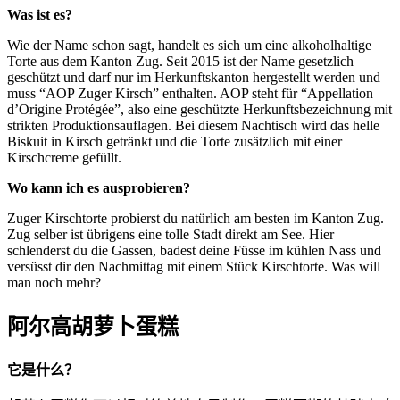
Was ist es?
Wie der Name schon sagt, handelt es sich um eine alkoholhaltige
Torte aus dem Kanton Zug. Seit 2015 ist der Name gesetzlich
geschützt und darf nur im Herkunftskanton hergestellt werden und
muss “AOP Zuger Kirsch” enthalten. AOP steht für “Appellation
d’Origine Protégée”, also eine geschützte Herkunftsbezeichnung mit
strikten Produktionsauflagen. Bei diesem Nachtisch wird das helle
Biskuit in Kirsch getränkt und die Torte zusätzlich mit einer
Kirschcreme gefüllt.
Wo kann ich es ausprobieren?
Zuger Kirschtorte probierst du natürlich am besten im Kanton Zug.
Zug selber ist übrigens eine tolle Stadt direkt am See. Hier
schlenderst du die Gassen, badest deine Füsse im kühlen Nass und
versüsst dir den Nachmittag mit einem Stück Kirschtorte. Was will
man noch mehr?
阿尔高胡萝卜蛋糕
它是什么？