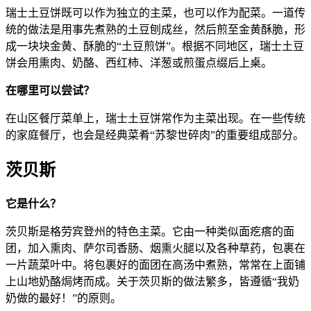
瑞士土豆饼既可以作为独立的主菜，也可以作为配菜。一道传
统的做法是用事先煮熟的土豆刨成丝，然后煎至金黄酥脆，形
成一块块金黄、酥脆的“土豆煎饼”。根据不同地区，瑞士土豆
饼会用熏肉、奶酪、西红柿、洋葱或煎蛋点缀后上桌。
在哪里可以尝试？
在山区餐厅菜单上，瑞士土豆饼常作为主菜出现。在一些传统
的家庭餐厅，也会是经典菜肴“苏黎世碎肉”的重要组成部分。
茨贝斯
它是什么？
茨贝斯是格劳宾登州的特色主菜。它由一种类似面疙瘩的面
团，加入熏肉、萨尔司香肠、烟熏火腿以及各种草药，包裹在
一片蔬菜叶中。将包裹好的面团在高汤中煮熟，常常在上面铺
上山地奶酪焗烤而成。关于茨贝斯的做法繁多，皆遵循“我奶
奶做的最好！”的原则。