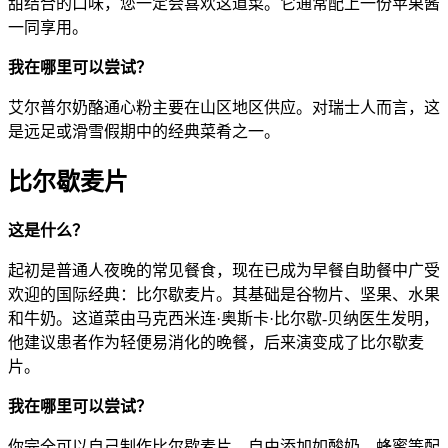
甜结合的口味，您一定会喜欢这道菜。它通常配上一份苹果酱
一同享用。
我在哪里可以尝试？
艾尔普尔奶酪通心粉主要在山区地区供应。对瑞士人而言，这
是远足或滑雪假期中的经典菜肴之一。
比尔歇麦片
这是什么？
起初是普通人夜晚的常见餐食，现在已成为早餐自助餐中广受
欢迎的国际经典：比尔歇麦片。其基础是谷物片、坚果、水果
和牛奶。这道菜由马克西米连·奥斯卡·比尔歇-贝纳医生发明，
他建议患者作为轻便易消化的晚餐，后来演变成了比尔歇麦
片。
我在哪里可以尝试？
你完全可以自己制作比尔歇麦片，自由添加如酸奶、蜂蜜等配