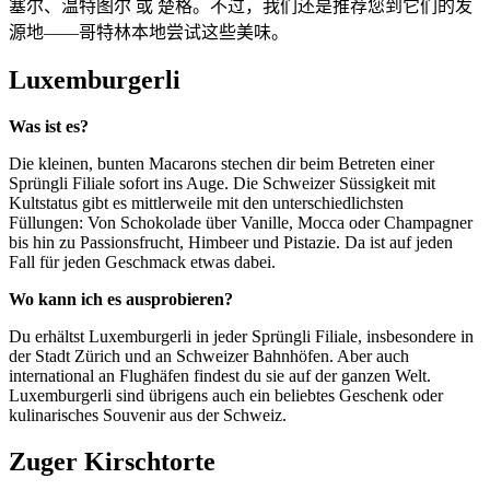
塞尔、温特图尔 或 楚格。不过，我们还是推荐您到它们的发
源地——哥特林本地尝试这些美味。
Luxemburgerli
Was ist es?
Die kleinen, bunten Macarons stechen dir beim Betreten einer
Sprüngli Filiale sofort ins Auge. Die Schweizer Süssigkeit mit
Kultstatus gibt es mittlerweile mit den unterschiedlichsten
Füllungen: Von Schokolade über Vanille, Mocca oder Champagner
bis hin zu Passionsfrucht, Himbeer und Pistazie. Da ist auf jeden
Fall für jeden Geschmack etwas dabei.
Wo kann ich es ausprobieren?
Du erhältst Luxemburgerli in jeder Sprüngli Filiale, insbesondere in
der Stadt Zürich und an Schweizer Bahnhöfen. Aber auch
international an Flughäfen findest du sie auf der ganzen Welt.
Luxemburgerli sind übrigens auch ein beliebtes Geschenk oder
kulinarisches Souvenir aus der Schweiz.
Zuger Kirschtorte