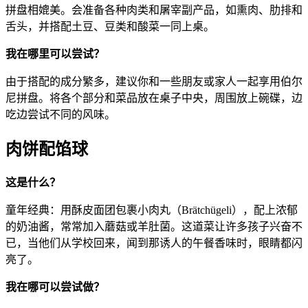
拼盘相媲美。会准备各种肉类和屠宰副产品，如熏肉、肋排和
舌头，并搭配土豆、豆类和酸菜一同上桌。
我在哪里可以尝试？
由于搭配的成分繁多，建议你和一些朋友或家人一起享用伯尔
尼拼盘。将各个部分和菜品放在桌子中央，周围放上碗碟，边
吃边尝试不同的风味。
肉饼配馅球
这是什么？
童年经典：用酥皮面团包裹小肉丸（Brätchügeli），配上浓郁
的奶油酱，常常加入蘑菇或羊肚菌。这道菜让许多孩子兴奋不
已，当他们从学校回来，闻到那诱人的午餐香味时，眼睛都闪
亮了。
我在哪可以尝试做？