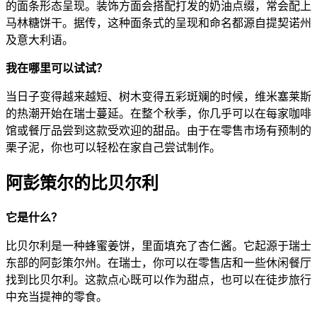
的面条形态呈现。装饰方面会搭配打发的奶油点缀，常会配上
马林糖饼干。据传，这种面条式的呈现和命名都源自提契诺州
及意大利语。
我在哪里可以试试？
当日子变得越来越短、树木变得五彩斑斓的时候，维米塞莱斯
的热潮开始在瑞士蔓延。在整个秋季，你几乎可以在每家咖啡
馆或餐厅品尝到这款受欢迎的甜品。由于在零售市场有预制的
栗子泥，你也可以轻松在家自己尝试制作。
阿彭策尔的比贝尔利
它是什么？
比贝尔利是一种蜂蜜姜饼，里面填充了杏仁酱。它起源于瑞士
东部的阿彭策尔州。在瑞士，你可以在零售店和一些休闲餐厅
找到比贝尔利。这款点心既可以作为甜点，也可以在徒步旅行
中充当提神的零食。