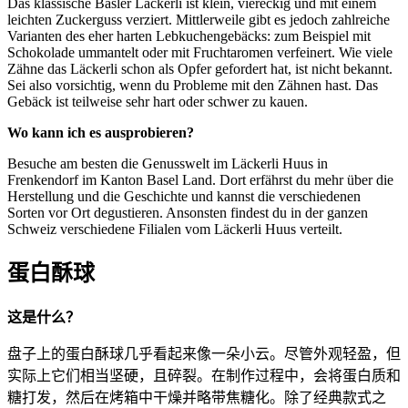
Das klassische Basler Läckerli ist klein, viereckig und mit einem
leichten Zuckerguss verziert. Mittlerweile gibt es jedoch zahlreiche
Varianten des eher harten Lebkuchengebäcks: zum Beispiel mit
Schokolade ummantelt oder mit Fruchtaromen verfeinert. Wie viele
Zähne das Läckerli schon als Opfer gefordert hat, ist nicht bekannt.
Sei also vorsichtig, wenn du Probleme mit den Zähnen hast. Das
Gebäck ist teilweise sehr hart oder schwer zu kauen.
Wo kann ich es ausprobieren?
Besuche am besten die Genusswelt im Läckerli Huus in
Frenkendorf im Kanton Basel Land. Dort erfährst du mehr über die
Herstellung und die Geschichte und kannst die verschiedenen
Sorten vor Ort degustieren. Ansonsten findest du in der ganzen
Schweiz verschiedene Filialen vom Läckerli Huus verteilt.
蛋白酥球
这是什么？
盘子上的蛋白酥球几乎看起来像一朵小云。尽管外观轻盈，但
实际上它们相当坚硬，且碎裂。在制作过程中，会将蛋白质和
糖打发，然后在烤箱中干燥并略带焦糖化。除了经典款式之