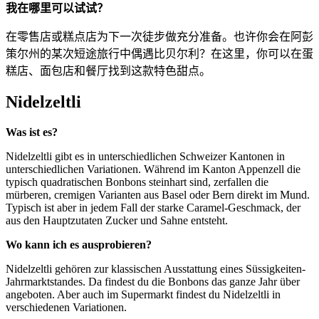
我在哪里可以试试？
在零售店或糕点店为下一次徒步做充分准备。也许你会在阿彭
策尔州的某次短途旅行中偶遇比贝尔利？在这里，你可以在蛋
糕店、面包店和餐厅找到这款特色甜点。
Nidelzeltli
Was ist es?
Nidelzeltli gibt es in unterschiedlichen Schweizer Kantonen in
unterschiedlichen Variationen. Während im Kanton Appenzell die
typisch quadratischen Bonbons steinhart sind, zerfallen die
mürberen, cremigen Varianten aus Basel oder Bern direkt im Mund.
Typisch ist aber in jedem Fall der starke Caramel-Geschmack, der
aus den Hauptzutaten Zucker und Sahne entsteht.
Wo kann ich es ausprobieren?
Nidelzeltli gehören zur klassischen Ausstattung eines Süssigkeiten-
Jahrmarktstandes. Da findest du die Bonbons das ganze Jahr über
angeboten. Aber auch im Supermarkt findest du Nidelzeltli in
verschiedenen Variationen.