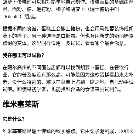
胡萝卜蛋糕你可以相对简单地自己制作。蛋糕面糊的基础由鸡
蛋、面粉、糖、泡打粉、榛子和胡萝卜（瑞士德语中叫
“Rüebli”）组成。
根据不同的食谱，蛋糕上会撒上糖粉，也会用马扎蓉装饰成胡
萝卜的样子。另一种选择是白糖霜。但也有用新式的奶油奶酪
点缀的变体。这里同样适用：多试试，看看哪个最合你意。
我在哪里可以试做？
在阿尔高州的不同面包店都可以找到胡萝卜蛋糕。在餐饮行
业，它的普及度没有那么高。可能是因为这款蛋糕看起来太朴
素，没什么特别的，难以在菜单上占到一席之地。自己动手试
试吧。即使是初学者，也能找到合适的食谱来尝试制作。
维米塞莱斯
它是什么？
维米塞莱斯是瑞士传统的秋季甜点。它由栗子泥制成，以细长