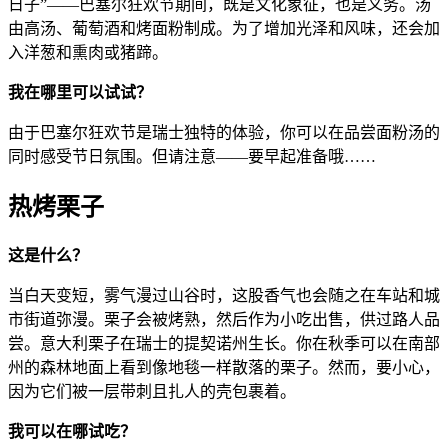
日子”——巴塞尔狂欢节期间，既是文化象征，也是义务。汤
由高汤、葡萄酒和烤面粉制成。为了增加光泽和风味，还会加
入洋葱和熏肉或猪蹄。
我在哪里可以试试？
由于巴塞尔狂欢节是瑞士独特的体验，你可以在品尝面粉汤的
同时感受节日氛围。但请注意——要早起准备哦……
热烤栗子
这是什么？
当白天变短，雾气漫过山谷时，这股香气也会随之在车站和城
市街道弥漫。栗子会被烤熟，然后作为小吃出售，供过路人品
尝。意大利栗子在瑞士的提契诺州生长。你在秋季可以在南部
州的森林地面上看到像地毯一样散落的栗子。然而，要小心，
因为它们被一层带刺且扎人的壳包裹着。
我可以在哪试吃？