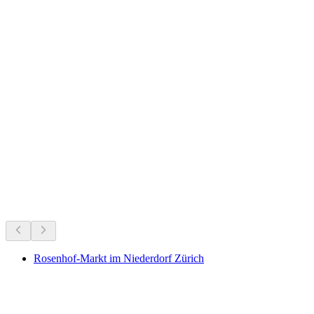
斯坦瑟霍恩
正在进行
根据当下正在进行的活动推荐
Rosenhof-Markt im Niederdorf Zürich