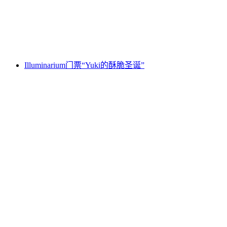
每人
起 CNY 2166
Illuminarium门票“Yuki的酥脆圣诞”