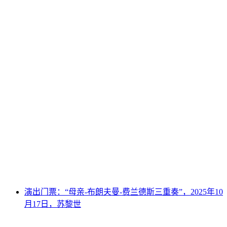
苏黎世私享经典美食之旅
每人
起 CNY 21651
演出门票：“母亲-布朗夫曼-费兰德斯三重奏”，2025年10
月17日，苏黎世