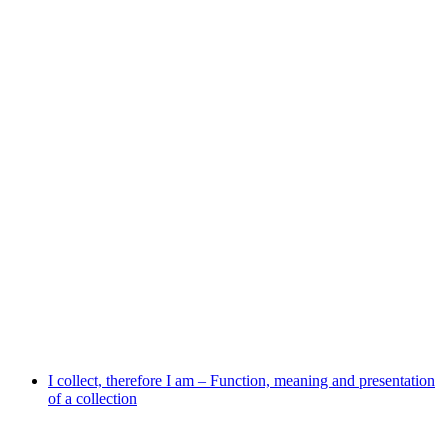
Rosenhof-Markt im Niederdorf Zürich
免费进入
I collect, therefore I am – Function, meaning and presentation
of a collection