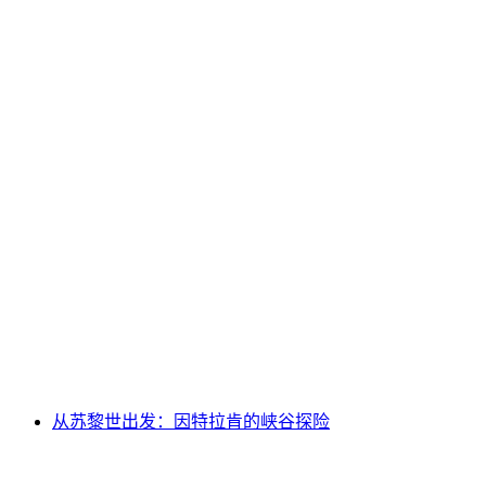
从苏黎世出发：苏黎世湖下午游船
每人
起 CNY 4322
从苏黎世出发：因特拉肯的峡谷探险