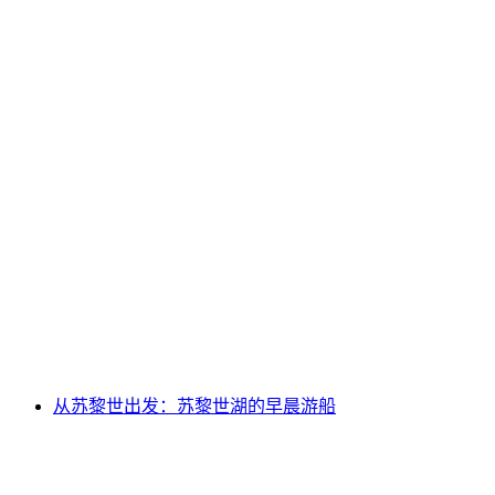
苏黎世标准健康与健身通行证
每人
起 CNY 200
从苏黎世出发：苏黎世湖的早晨游船