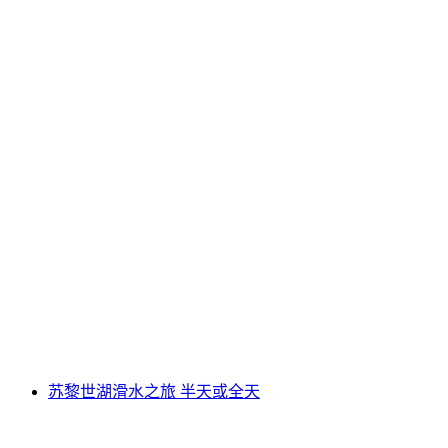
Illuminarium门票“Yuki的酥脆圣诞”
每人
起 CNY 121
苏黎世湖滑水之旅 半天或全天