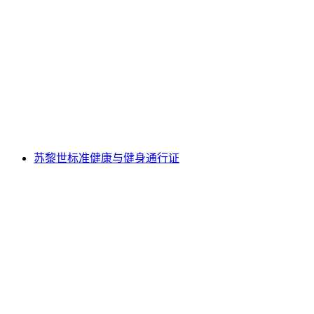
演出门票：“母亲-布朗夫曼-费兰德斯三重
奏”，2025年10月17日，苏黎世
每人
起 CNY 1048
苏黎世标准健康与健身通行证