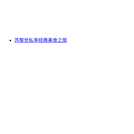
每人
起 CNY 8574
苏黎世私享经典美食之旅