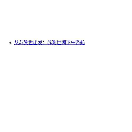
每人
起 CNY 113
从苏黎世出发：苏黎世湖下午游船