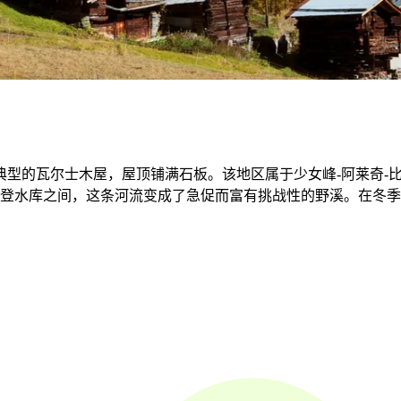
有典型的瓦尔士木屋，屋顶铺满石板。该地区属于少女峰-阿莱奇
费尔登水库之间，这条河流变成了急促而富有挑战性的野溪。在冬