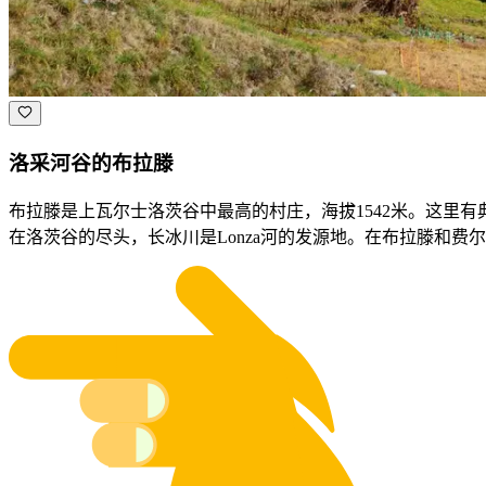
洛采河谷的布拉滕
布拉滕是上瓦尔士洛茨谷中最高的村庄，海拔1542米。这里
在洛茨谷的尽头，长冰川是Lonza河的发源地。在布拉滕和