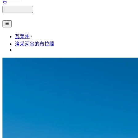
瓦莱州
洛采河谷的布拉滕