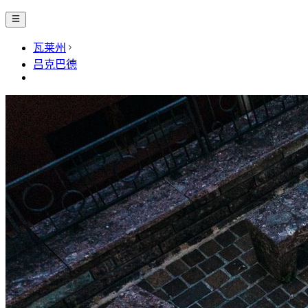
瓦莱州
吕克巴德