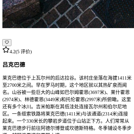
4.2
(5 评价)
吕克巴德
莱克巴德位于上瓦尔州的后达拉谷。该村庄坐落在海拔1411米
至2700米之间。早在罗马时期，这个地区就以其热矿泉而闻
名。山谷被一些巨大的山峰如巴尔姆霍恩(3697米)、莱什霍恩
(2974米)、林德霍恩(3449米)和托伦霍恩(2997米)所俯瞰。这里
还有多个冰川。吉米帕斯在其低洼处连接瓦尔州和伯尔尼地
区。一条缆索铁路将莱克巴德(1411米)与该通道(2314米)连接
起来。一个330米长的攀岩步道位于山站正下方。人们常常从
莱克巴德步行前往阿德尔博登或坎德斯特格。冬季铺设冬季步