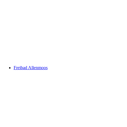
Seebach outdoor pool
Freibad Allenmoos