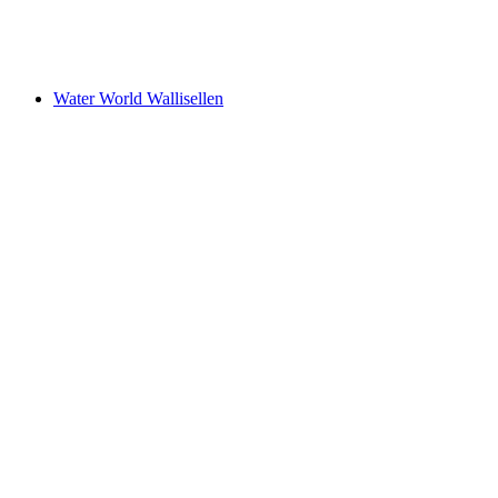
Schwimmbad Hasenbühl
Water World Wallisellen
Water World Wallisellen