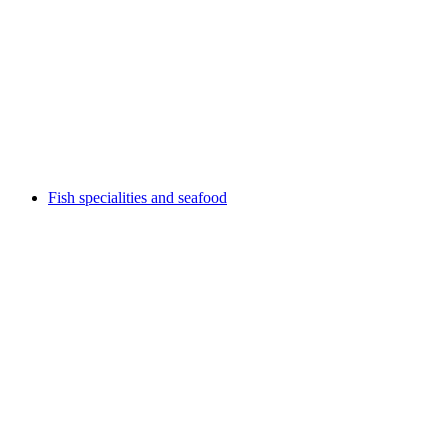
Active City Kloten 2026
免费进入
Fish specialities and seafood