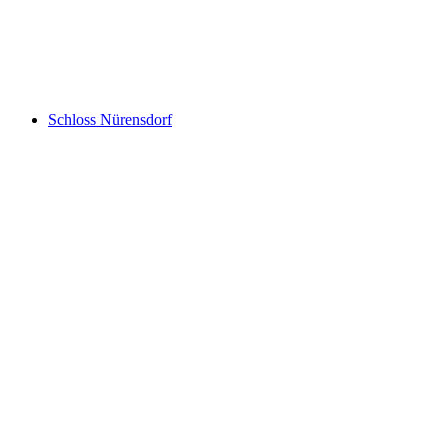
瑞士竞技场
Schloss Nürensdorf