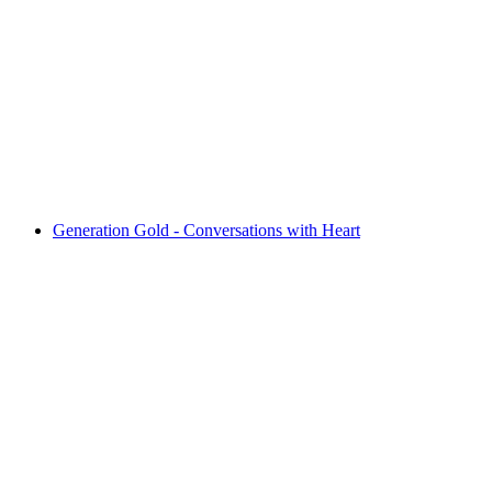
Fish specialities and seafood
免费进入
Generation Gold - Conversations with Heart
Generation Gold - Conversations with Heart