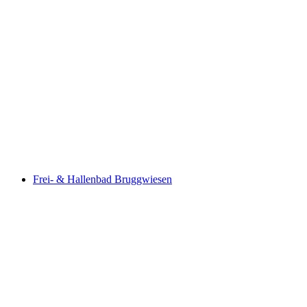
Kloten indoor and outdoor swimming pool
Frei- & Hallenbad Bruggwiesen