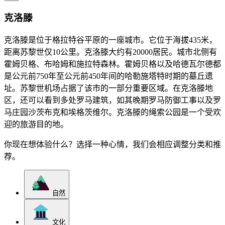
克洛滕
克洛滕是位于格拉特谷平原的一座城市。它位于海拔435米，
距离苏黎世仅10公里。克洛滕大约有20000居民。城市北侧有
霍姆贝格、布哈姆和施拉特森林。霍姆贝格以及哈德瓦尔德都
是公元前750年至公元前450年间的哈勒施塔特时期的墓丘遗
址。苏黎世机场占据了该市的一部分重要区域。在克洛滕地
区，还可以看到多处罗马建筑，如其晚期罗马防御工事以及罗
马庄园沙茨布克和埃格茨维尔。克洛滕的绳索公园是一个受欢
迎的旅游目的地。
你现在想体验什么？选择一种心情，我们会相应调整分类和推
荐。
自然
文化