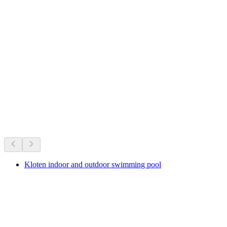
苏黎世机场与因特拉肯东之间的火车票
每人
起 CNY 668
湖泊与水上乐趣
车程15分钟内的一切
Kloten indoor and outdoor swimming pool