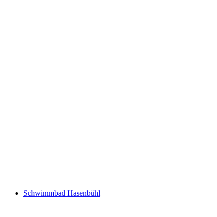
Frei- & Hallenbad Bruggwiesen
Schwimmbad Hasenbühl