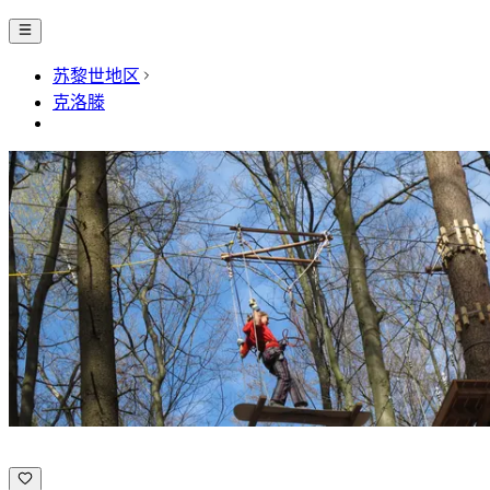
苏黎世地区
克洛滕