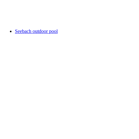
Hallen- und Freibad Faisswiesen
Seebach outdoor pool