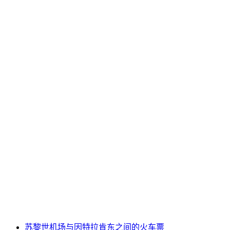
苏黎世机场与采尔马特之间的火车票
每人
起 CNY 1162
苏黎世机场与因特拉肯东之间的火车票