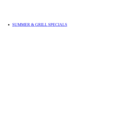
免费进入
SUMMER & GRILL SPECIALS
SUMMER & GRILL SPECIALS