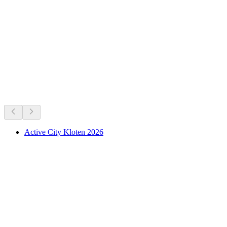
Castle site of Untere Heidenburg
正在进行
根据当下正在进行的活动推荐
Active City Kloten 2026