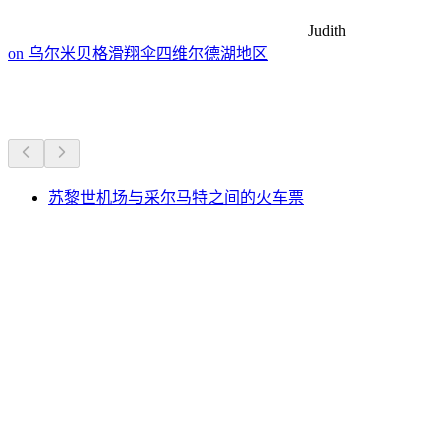
Judith
on 乌尔米贝格滑翔伞四维尔德湖地区
出行：通票与观景列车
苏黎世机场与采尔马特之间的火车票