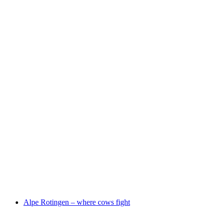
Massaschlucht
Alpe Rotingen – where cows fight