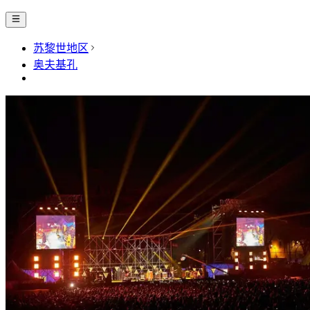
苏黎世地区
奥夫基孔