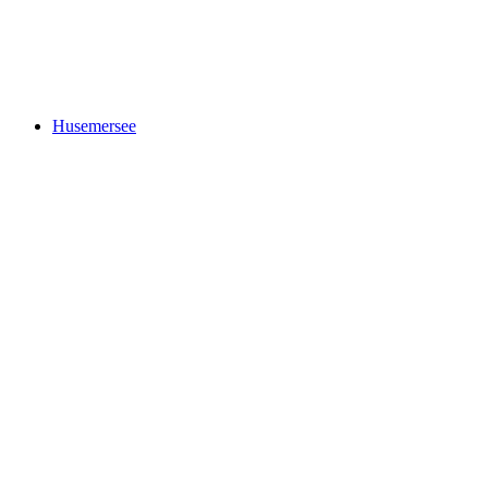
Rhine Falls
Husemersee