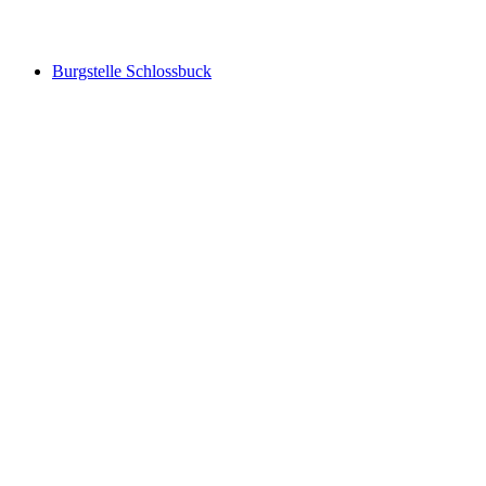
Sky lounger and panoramic sign at Nack
Burgstelle Schlossbuck
Burgstelle Schlossbuck