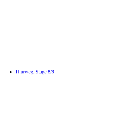
Zürcher Weinland Weg
Thurweg, Stage 8/8