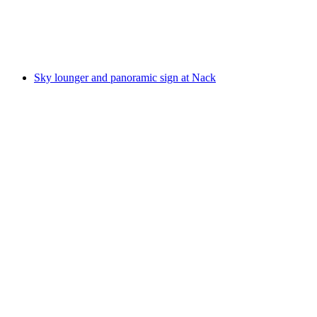
Husemersee
Sky lounger and panoramic sign at Nack