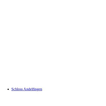
Old Castle of Andelfingen
Schloss Andelfingen