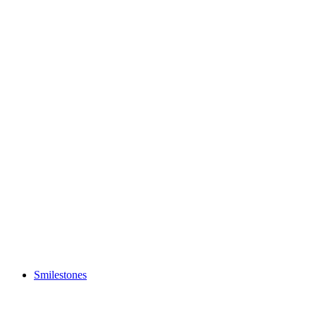
Rheinfall
Smilestones