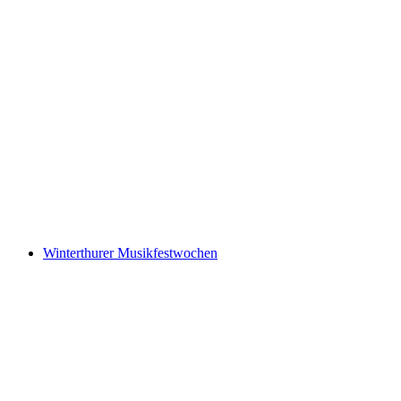
MeetByChance - Singles meet singles “by
chance”.
免费进入
Winterthurer Musikfestwochen