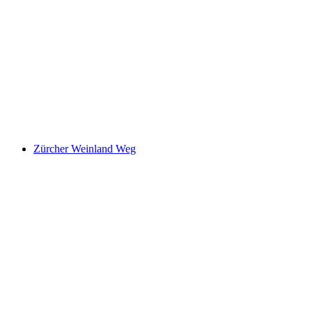
弗赖恩斯坦（苏黎世州）“莉亚与本和母牛们”
体验路径
每人
起 CNY 1906
Zürcher Weinland Weg