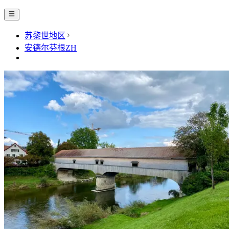
苏黎世地区
安德尔芬根ZH