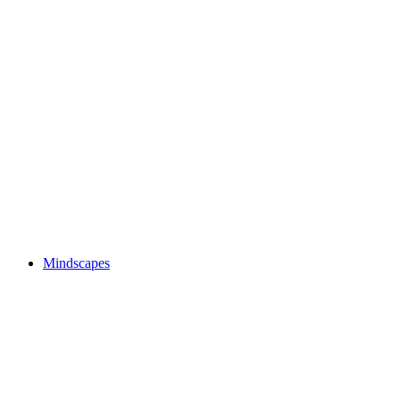
Winterthurer Musikfestwochen
免费进入
Mindscapes