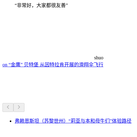
“非常好，大家都很友善”
shuo
on “金鹰” 贝特堡 从因特拉肯开展的滑翔伞飞行
附近的徒步路线
车程20分钟内的一切
弗赖恩斯坦（苏黎世州）“莉亚与本和母牛们”体验路径