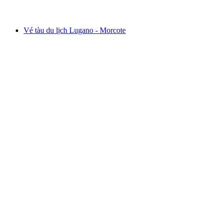
từ CHF 92
Vé tàu du lịch Lugano - Morcote