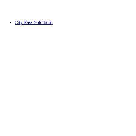
mỗi người
từ CHF 40
City Pass Solothurn