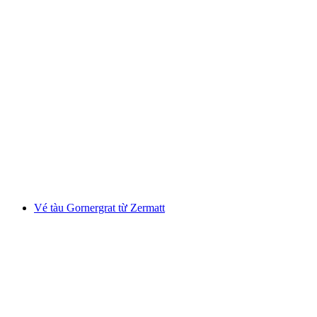
Vé tàu Stähelbahn từ Schwyz
mỗi người
từ CHF 11.60
Vé tàu Gornergrat từ Zermatt