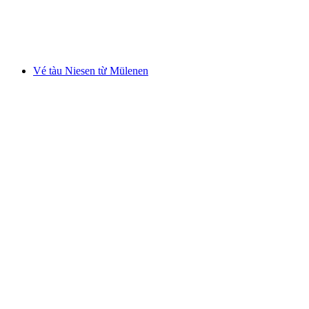
mỗi người
từ CHF 18
Vé tàu Niesen từ Mülenen