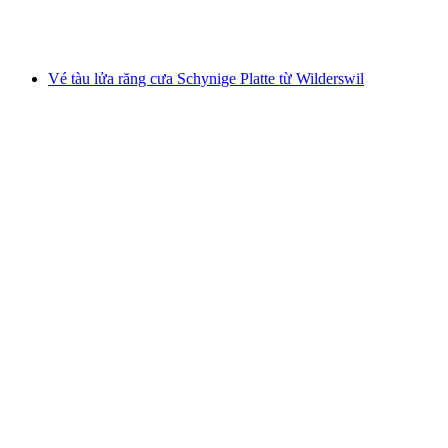
mỗi người
từ CHF 66
Vé tàu lửa răng cưa Schynige Platte từ Wilderswil