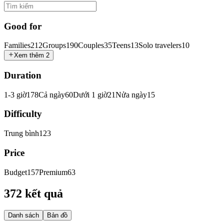
Good for
Families
212
Groups
190
Couples
35
Teens
13
Solo travelers
10
Xem thêm 2
Duration
1-3 giờ
178
Cả ngày
60
Dưới 1 giờ
21
Nửa ngày
15
Difficulty
Trung bình
123
Price
Budget
157
Premium
63
372 kết quả
Danh sách
Bản đồ