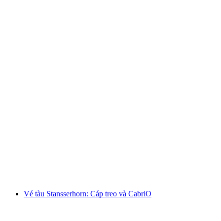
Ab Wengen: Vé Männlichen
mỗi người
từ CHF 31
Vé tàu Stansserhorn: Cáp treo và CabriO