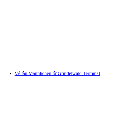
Vé tàu du lịch Lugano - Morcote
mỗi người
từ CHF 27.60
Vé tàu Männlichen từ Grindelwald Terminal