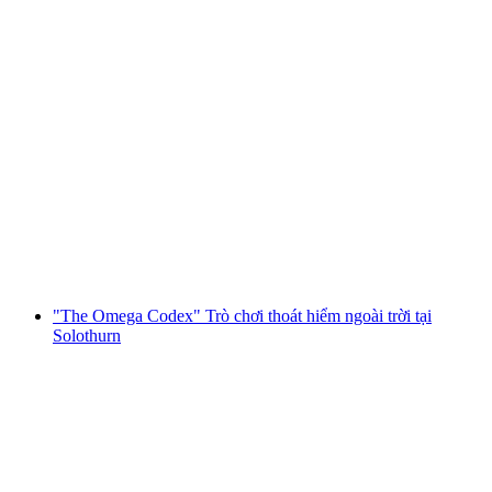
City Pass Solothurn
mỗi người
từ CHF 10.40
"The Omega Codex" Trò chơi thoát hiểm ngoài trời tại
Solothurn