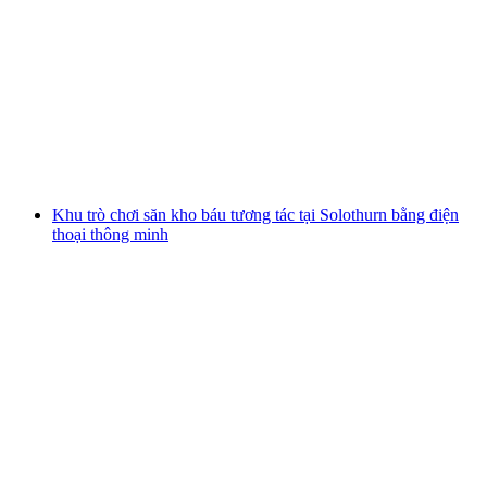
Chuyến đi bằng thuyền giữa Solothurn và Biel
mỗi người
từ CHF 66
Khu trò chơi săn kho báu tương tác tại Solothurn bằng điện
thoại thông minh