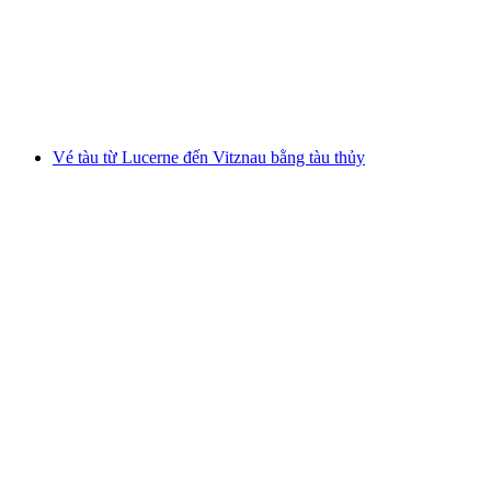
mỗi người
từ CHF 26
Vé tàu từ Lucerne đến Vitznau bằng tàu thủy