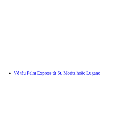
Vé tàu từ Lucerne đến Vitznau bằng tàu thủy
mỗi người
từ CHF 31
Vé tàu Palm Express từ St. Moritz hoặc Lugano