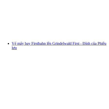
Vé tàu Stansserhorn: Cáp treo và CabriO
mỗi người
từ CHF 41
Vé máy bay Firstbahn lên Grindelwald First - Đỉnh của Phiêu
lưu