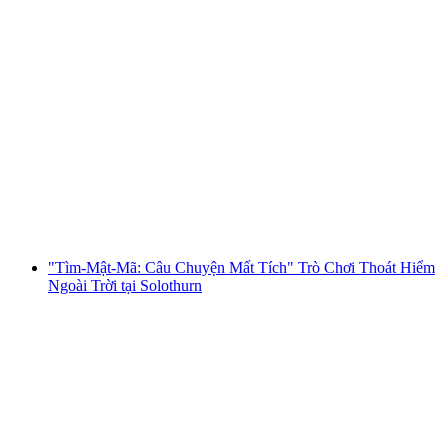
"Tìm Mã: Câu Chuyện Bị Mất Bao Gồm Thực
Tế Tăng Cường" Trò Chơi Thoát Hiểm Ngoài
Trời tại Solothurn
mỗi người
từ CHF 47.50
"Tìm-Mật-Mã: Câu Chuyện Mất Tích" Trò Chơi Thoát Hiểm
Ngoài Trời tại Solothurn