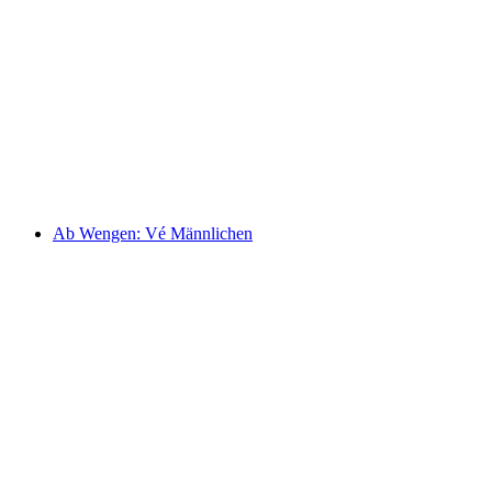
Vé tàu lửa răng cưa Schynige Platte từ
Wilderswil
mỗi người
từ CHF 34
Ab Wengen: Vé Männlichen