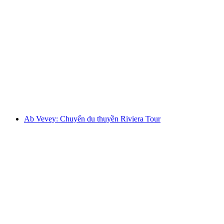
Vé máy bay Firstbahn lên Grindelwald First -
Đỉnh của Phiêu lưu
mỗi người
từ CHF 38
Ab Vevey: Chuyến du thuyền Riviera Tour