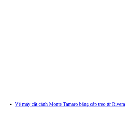
Vé tàu Niesen từ Mülenen
mỗi người
từ CHF 40
Vé máy cất cánh Monte Tamaro bằng cáp treo từ Rivera