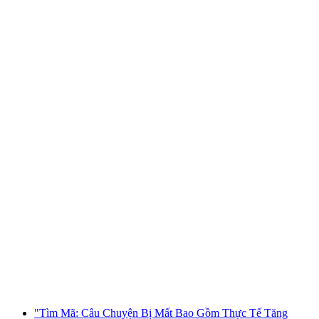
Khu trò chơi săn kho báu tương tác tại
Solothurn bằng điện thoại thông minh
mỗi người
từ CHF 9.95
"Tìm Mã: Câu Chuyện Bị Mất Bao Gồm Thực Tế Tăng