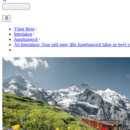
Vùng Bern
Interlaken
Jungfraujoch
Ab Interlaken: Tour một ngày đến Jungfraujoch bằng xe buýt và