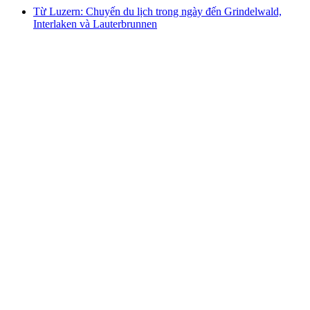
Từ Luzern: Chuyến du lịch trong ngày đến Grindelwald,
Interlaken và Lauterbrunnen