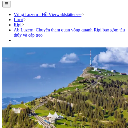
Vùng Luzern - Hồ Vierwaldstättersee
Lucơ
Rigi
Ab Luzern: Chuyến tham quan vòng quanh Rigi bao gồm tàu
thủy và cáp treo