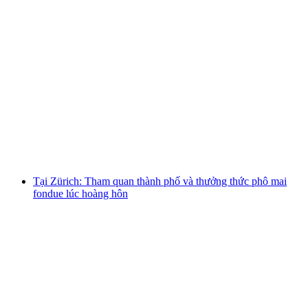
Từ Lucerne: Chuyến tham quan một ngày đến
Bern cùng Kambly và thưởng thức phô mai
mỗi người
từ CHF 180
Tại Zürich: Tham quan thành phố và thưởng thức phô mai
fondue lúc hoàng hôn