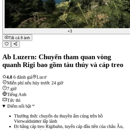
+3
Tất cả 8 ảnh
Ab Luzern: Chuyến tham quan vòng
quanh Rigi bao gồm tàu thủy và cáp treo
4.8
6 đánh giá
Lucơ
Miễn phí nếu hủy trước 24 giờ
7 giờ
Tiếng Anh
Tức thì
Điểm nổi bật
Thưởng thức chuyến du thuyền ấm cúng trên hồ
Vierwaldstätter lấp lánh
Đi bằng cáp treo Rigibahn, tuyến cáp đầu tiên của châu Âu,