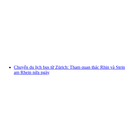
Từ Luzern: Chuyến du lịch trong ngày đến
Grindelwald, Interlaken và Lauterbrunnen
mỗi người
từ CHF 110.40
Chuyến du lịch bus từ Zürich: Tham quan thác Rhin và Stein
am Rhein nửa ngày