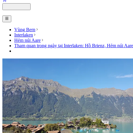
Vùng Bern
Interlaken
Hẻm núi Aare
Tham quan trong ngày tại Interlaken: Hồ Brienz, Hẻm núi Aar