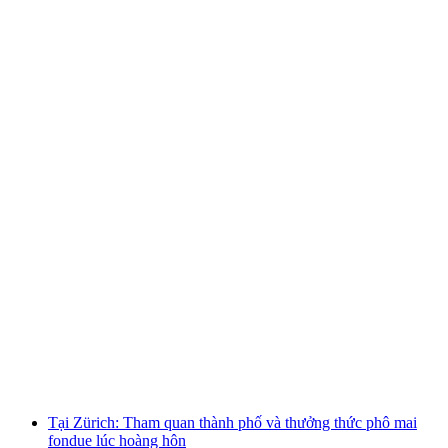
Từ Lucerne: Chuyến tham quan một ngày đến
Bern cùng Kambly và thưởng thức phô mai
mỗi người
từ CHF 180
Tại Zürich: Tham quan thành phố và thưởng thức phô mai
fondue lúc hoàng hôn