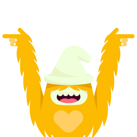
mỗi người
từ CHF 95