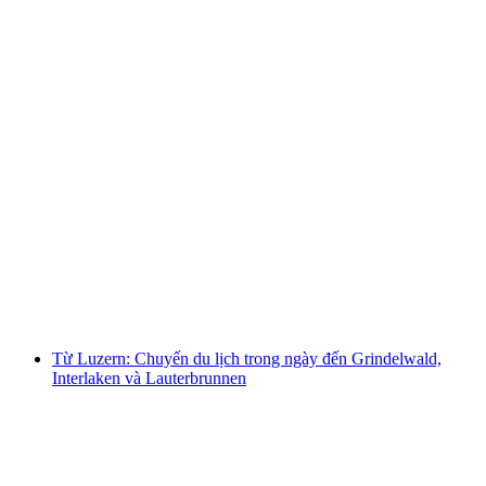
Ab Luzern: Chuyến tham quan vòng quanh
Rigi bao gồm tàu thủy và cáp treo
mỗi người
từ CHF 144
Từ Luzern: Chuyến du lịch trong ngày đến Grindelwald,
Interlaken và Lauterbrunnen