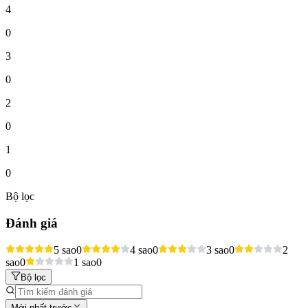
4
0
3
0
2
0
1
0
Bộ lọc
Đánh giá
5 sao
0
4 sao
0
3 sao
0
2
sao
0
1 sao
0
Bộ lọc
Mới nhất trước