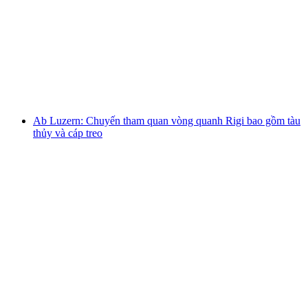
Tại Zürich: Tham quan thành phố và thưởng
thức phô mai fondue lúc hoàng hôn
mỗi người
từ CHF 150
Ab Luzern: Chuyến tham quan vòng quanh Rigi bao gồm tàu
thủy và cáp treo