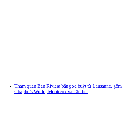
Từ Lausanne: Chuyến đi trong ngày đến
Zermatt với cảnh nhìn ra Matterhorn
mỗi người
từ CHF 125
Tham quan Bản Riviera bằng xe buýt từ Lausanne, gồm
Chaplin’s World, Montreux và Chillon