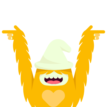
mỗi người
từ CHF 141