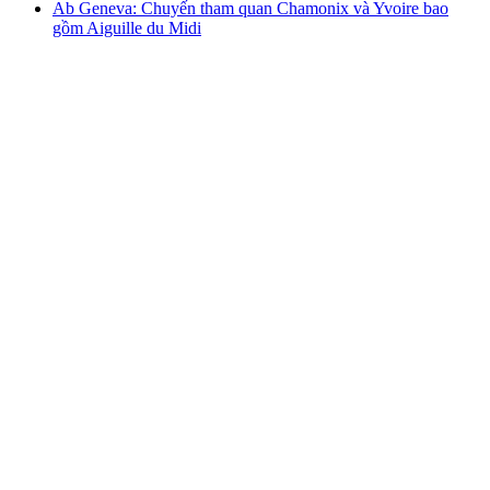
Ab Geneva: Chuyến tham quan Chamonix và Yvoire bao
gồm Aiguille du Midi