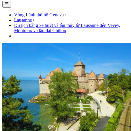
Vùng Lãnh thổ hồ Geneva
Lausanne
Du lịch bằng xe buýt và tàu thủy từ Lausanne đến Vevey,
Montreux và lâu đài Chillon