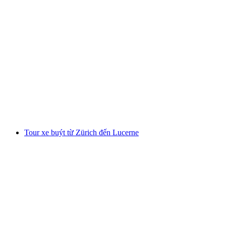
Ab Geneva: Chuyến tham quan Chamonix và
Yvoire bao gồm Aiguille du Midi
mỗi người
từ CHF 286
Tour xe buýt từ Zürich đến Lucerne