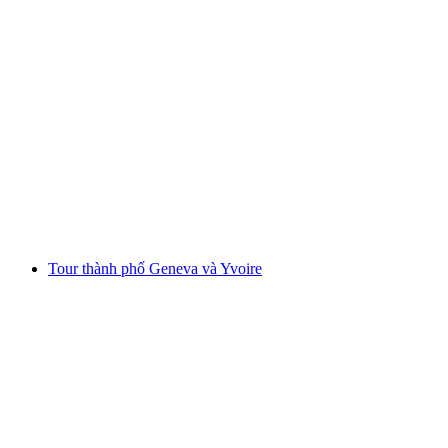
Từ Lausanne: Chuyến đi trong ngày đến
Zermatt với cảnh nhìn ra Matterhorn
mỗi người
từ CHF 125
Tour thành phố Geneva và Yvoire