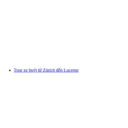
Ab Geneva: Chuyến tham quan Chamonix và
Yvoire bao gồm Aiguille du Midi
mỗi người
từ CHF 286
Tour xe buýt từ Zürich đến Lucerne