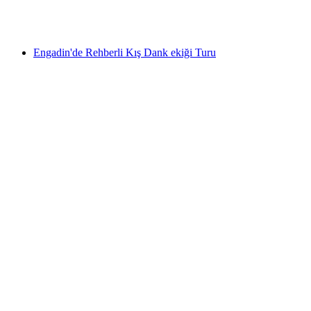
kişi başı
başlayan TRY 6730
Engadin'de Rehberli Kış Dank ekiği Turu