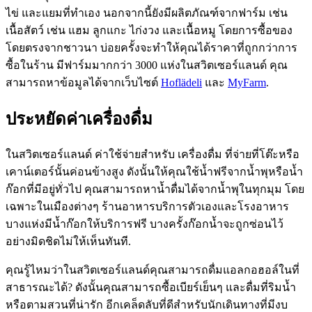
ไข่ และแยมที่ทำเอง นอกจากนี้ยังมีผลิตภัณฑ์จากฟาร์ม เช่น
เนื้อสัตว์ เช่น แฮม ลูกแกะ ไก่งวง และเนื้อหมู โดยการซื้อของ
โดยตรงจากชาวนา บ่อยครั้งจะทำให้คุณได้ราคาที่ถูกกว่าการ
ซื้อในร้าน มีฟาร์มมากกว่า 3000 แห่งในสวิตเซอร์แลนด์ คุณ
สามารถหาข้อมูลได้จากเว็บไซต์
Hoflädeli
และ
MyFarm
.
ประหยัดค่าเครื่องดื่ม
ในสวิตเซอร์แลนด์ ค่าใช้จ่ายสำหรับ เครื่องดื่ม ที่จ่ายที่โต๊ะหรือ
เคาน์เตอร์นั้นค่อนข้างสูง ดังนั้นให้คุณใช้น้ำฟรีจากน้ำพุหรือน้ำ
ก๊อกที่มีอยู่ทั่วไป คุณสามารถหาน้ำดื่มได้จากน้ำพุในทุกมุม โดย
เฉพาะในเมืองต่างๆ ร้านอาหารบริการตัวเองและโรงอาหาร
บางแห่งมีน้ำก๊อกให้บริการฟรี บางครั้งก๊อกน้ำจะถูกซ่อนไว้
อย่างมิดชิดไม่ให้เห็นทันที.
คุณรู้ไหมว่าในสวิตเซอร์แลนด์คุณสามารถดื่มแอลกอฮอล์ในที่
สาธารณะได้? ดังนั้นคุณสามารถซื้อเบียร์เย็นๆ และดื่มที่ริมน้ำ
หรือตามสวนที่น่ารัก อีกเคล็ดลับที่ดีสำหรับนักเดินทางที่มีงบ