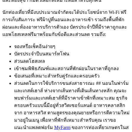
และห้องสุขา ก็มีตัวเลือกที่เหมาะสมสำหรับทุกคน
นักท่องเที่ยวที่มีงบประมาณจำกัดจะได้ประโยชน์จาก Wi-Fi ฟรี
การเก็บสัมภาระ ฟรีผ้าปูที่นอนและอาหารเช้า รวมถึงพื้นที่พัก
ผ่อนและห้องอาหารบริการตัวเอง บัตรประจำปีที่มีราคาถูกและ
แอพโฮสเทลฟรีมาพร้อมกับข้อดีและส่วนลด รวมถึง:
จองหรือเช็คอินง่ายๆ
บัตรประจำปีบนสมาร์ทโฟน
ส่วนลดโฮสเทล
เข้าชมพิพิธภัณฑ์และสถานที่พักผ่อนในราคาที่ถูกลง
ข้อเสนอที่เหมาะสำหรับคู่รักและครอบครัว
ส่วนลดในการใช้บริการขนส่งสาธารณะ ## นอนในฟาร์ม
และเกสต์เฮาส์ ห่างจากเส้นทางที่เดินเส้นทางหลัก คุณจะ
พบฟาร์มและเกสต์เฮาส์ที่มีราคาเข้าพักที่เหมาะสม ธุรกิจ
ครอบครัวแบบนี้มีอยู่ทั่วสวิตเซอร์แลนด์ อาหารคลาสสิก
จาก อาหารสวิส ตามสูตรของคุณยายหรือการตีความใหม่
มาอยู่ในเมนู เพื่อหาที่พักที่เหมาะสำหรับคุณ เราขอ
แนะนำแพลตฟอร์ม
MyFarm
ของการท่องเที่ยวเกษตรในส