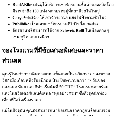
RentABike
เป็นผู้ให้บริการเช่าจักรยานชั้นนำของสวิสโดย
มีจุดเช่าถึง 150 แห่ง หลายจุดอยู่ที่สถานีรถไฟใหญ่
CargoVelo2Go
ให้เช่าจักรยานขนส่งไฟฟ้าตามชั่วโมง
Publibike
เป็นแอพแชร์จักรยานที่ใส่ใจสิ่งแวดล้อม
จักรยานฟรีสามารถได้จาก
Schweiz Rollt
ในเมืองต่าง ๆ
เช่น ซูริค และ เจนีวา
จองโรงแรมที่มีข้อเสนอพิเศษและราคา
ส่วนลด
คุณรู้ไหมว่าการเดินทางแบบแพ็คเกจเป็น นวัตกรรมของชาวส
วิส? เมื่อเกือบหนึ่งร้อยปีก่อน ป้ายโฆษณาบอกว่า “7 วันของ
แสงแดด หิมะ และกีฬา เริ่มต้นที่ 50 CHF.” โรงแรมหลายร้อย
แห่งในสวิตเซอร์แลนด์เสนอ "ทุกอย่างรวม" ซึ่งดึงดูดนักท่อง
เที่ยวที่ใส่ใจเรื่องราคา
แม้ในปัจจุบัน คุณยังสามารถหาข้อเสนอราคาถูกหรือแบบรวม