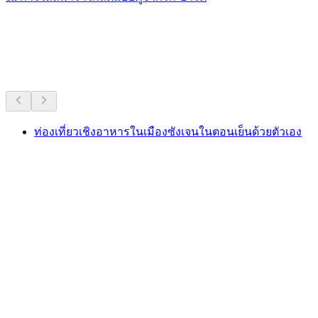
อาหารและเครื่องดื่มใกล้เคียง
ทั้งหมดภายใน 20 นาทีโดยรถยนต์
ท่องเที่ยวเชิงอาหารในเมืองซังเจนในตอนเย็นด้วยตัวเอง