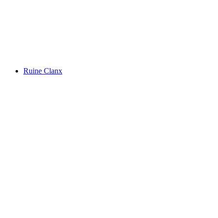
Walter Zoo adventure land
Ruine Clanx