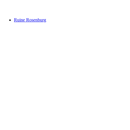
Kathedrale St.Gallen
Ruine Rosenburg
Ruine Rosenburg