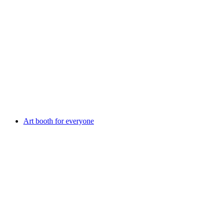
Public guided tour in the medicinal plant show
garden of A. Vogel
เข้าชมได้ฟรี
Art booth for everyone