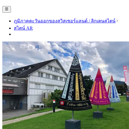
ภูมิภาคตะวันออกของสวิสเซอร์แลนด์ / ลิกเตนสไตน์
สไตน์ AR