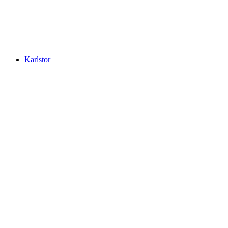
Kantonsbibliothek Vadiana
Karlstor