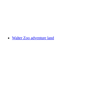
Walter Zoo AG Gossau
Walter Zoo adventure land