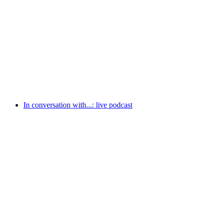
Art booth for everyone
เข้าชมได้ฟรี
In conversation with...: live podcast