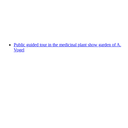
Café Spörri
เข้าชมได้ฟรี
Public guided tour in the medicinal plant show garden of A.
Vogel