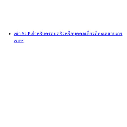
ต่อคน
ตั้งแต่ THB 810
เช่า SUP สำหรับครอบครัวหรือบุคคลเดี่ยวที่ทะเลสาบเกร
เรอซ