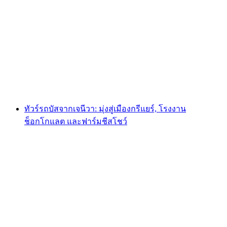
การบินบอลลูนยามเช้าจากช็อทโด้เอ็กซ์
ต่อคน
ตั้งแต่ THB 16550
ทัวร์รถบัสจากเจนีวา: มุ่งสู่เมืองกรีแยร์, โรงงาน
ช็อกโกแลต และฟาร์มชีสโชว์