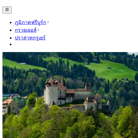
ภูมิภาคฟรีบูร์ก
กรวยเยอส์
ปราสาทกรูเยร์