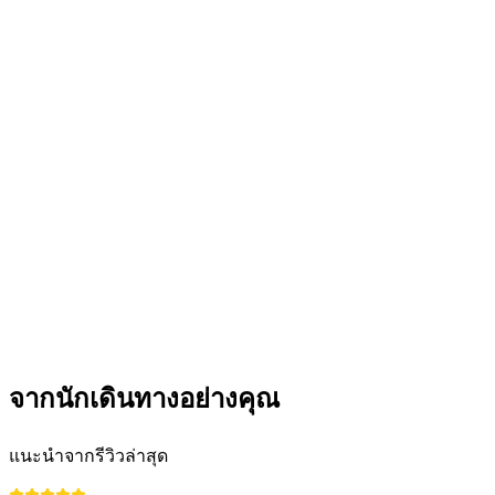
จากซูริค: ทัวร์ส่วนตัวชิมชีสและช็อกโกแลตที่กรู
เยร์ส
ต่อคน
ตั้งแต่ THB 14005
จากนักเดินทางอย่างคุณ
แนะนำจากรีวิวล่าสุด