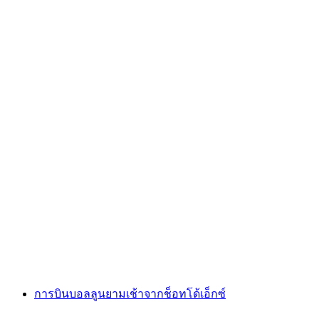
บินทัวร์จากเจนีวา: ทริปโดยรถบัสไปยังเมืองกรี
เยร์, โรงผลิตชีสบนภูเขา, โรงงานช็อกโกแลต และ
เส้นทาง Golden Pass Line
ต่อคน
ตั้งแต่ THB 9760
การบินบอลลูนยามเช้าจากช็อทโด้เอ็กซ์