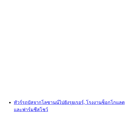
การบินบอลลูนส่วนตัวจาก Château-d'Oex
ต่อคน
ตั้งแต่ THB 76365
ทัวร์รถบัสจากโลซานน์ไปยังรุยเรอร์, โรงงานช็อกโกแลต
และฟาร์มชีสโชว์