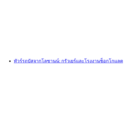
ทัวร์รถบัสจากโลซานน์ไปยังรุยเรอร์, โรงงาน
ช็อกโกแลต และฟาร์มชีสโชว์
ต่อคน
ตั้งแต่ THB 5730
ทัวร์รถบัสจากโลซานน์: กรัวเยร์และโรงงานช็อกโกแลต