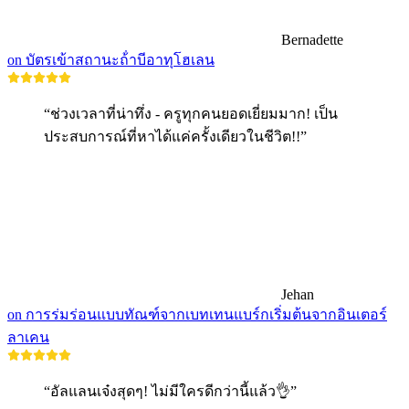
Bernadette
on บัตรเข้าสถานะถ้ําบีอาทุโฮเลน
“ช่วงเวลาที่น่าทึ่ง - ครูทุกคนยอดเยี่ยมมาก! เป็น
ประสบการณ์ที่หาได้แค่ครั้งเดียวในชีวิต!!”
Jehan
on การร่มร่อนแบบทัณฑ์จากเบทเทนแบร์กเริ่มต้นจากอินเตอร์
ลาเคน
“อัลแลนเจ๋งสุดๆ! ไม่มีใครดีกว่านี้แล้ว👌”