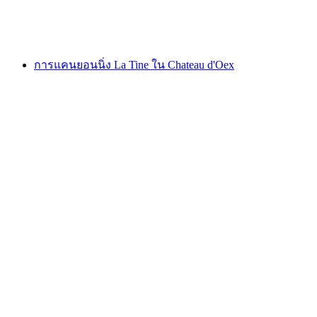
ต่อคน
ตั้งแต่ THB 7005
การแคนยอนนิ่ง La Tine ใน Chateau d'Oex