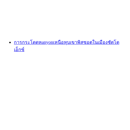
ต่อคน
ตั้งแต่ THB 14425
การกระโดดหanyonเหนือหุบเขาพิสซอตในเมืองชัตโด
เอ็กซ์