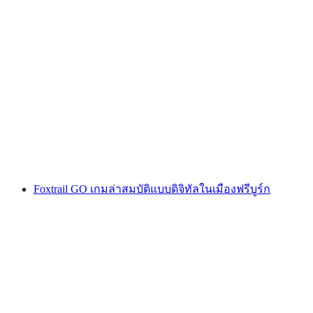
ทัวร์อาหารใน Fribourg
ต่อคน
ตั้งแต่ THB 3355
Foxtrail GO เกมล่าสมบัติแบบดิจิทัลในเมืองฟรีบูร์ก