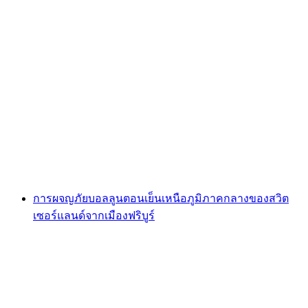
การแคนยอนนิ่ง La Tine ใน Chateau d'Oex
ต่อคน
ตั้งแต่ THB 5520
การผจญภัยบอลลูนตอนเย็นเหนือภูมิภาคกลางของสวิต
เซอร์แลนด์จากเมืองฟริบูร์