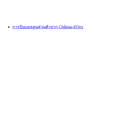
ต่อคน
ตั้งแต่ THB 8910
การบินบอลลูนส่วนตัวจาก Château-d'Oex