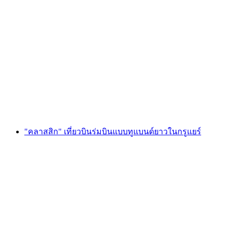
"ความสุขจากช็อกโกแลตสำหรับทุกวัย" เวิร์
กช็อป Maison Cailler
ต่อคน
ตั้งแต่ THB 1910
"คลาสสิก" เที่ยวบินร่มบินแบบทูแบนด์ยาวในกรูแยร์