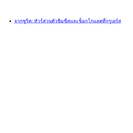
ตั้งแต่ THB 6580
จากซูริค: ทัวร์ส่วนตัวชิมชีสและช็อกโกแลตที่กรูเยร์ส